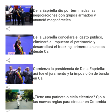
De la Espriella dio por terminadas las
negociaciones con grupos armados y
anunció megacárceles
share
De la Espriella congelará el gasto público,
eliminará el impuesto al patrimonio y
desarrollará el fracking: primeros anuncios
desde Cali
share
Comienza la presidencia de De la Espriella:
así fue el juramento y la imposición de banda
en Cali
share
¿Tiene una patineta o cicla eléctrica? Ojo a
las nuevas reglas para circular en Colombia