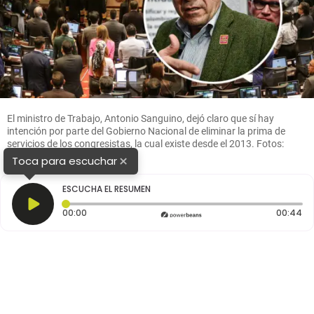
El ministro de Trabajo, Antonio Sanguino, dejó claro que sí hay
intención por parte del Gobierno Nacional de eliminar la prima de
servicios de los congresistas, la cual existe desde el 2013. Fotos:
Colprensa
×
Toca para escuchar
ESCUCHA EL RESUMEN
Tiempo transcurrido: 0 segundos
Du
00:00
00:44