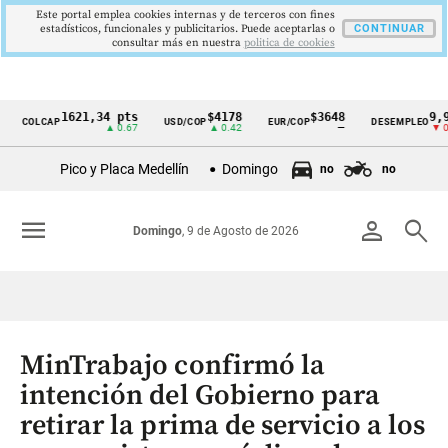
Este portal emplea cookies internas y de terceros con fines
estadísticos, funcionales y publicitarios. Puede aceptarlas o
CONTINUAR
consultar más en nuestra
politica de cookies
1621,34 pts
$4178
$3648
9,9 %
COLCAP
USD/COP
EUR/COP
DESEMPLEO
Cintillo
▲ 0.67
▲ 0.42
—
▼ 0.30
de
Pico y Placa Medellín
Domingo
no
no
indicadores
económicos
menu
person
search
Domingo
, 9 de Agosto de 2026
Colombia
MinTrabajo confirmó la
intención del Gobierno para
retirar la prima de servicio a los