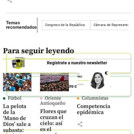
share
Temas
Congreso de la República
Cámara de Representant
recomendados
Para seguir leyendo
Regístrate a nuestro newsletter
Únete a nuestro canal de Whatsapp
Fútbol
Oriente
Columnistas
Antioqueño
La pelota
Competencia
Flores que
de la
epidémica
cruzan el
‘Mano de
cielo: así
share
Dios’ sale a
es el
subasta: