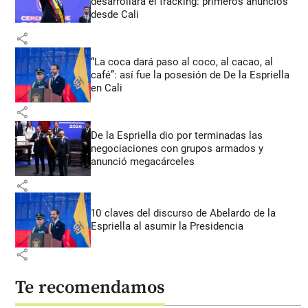
desarrollará el fracking: primeros anuncios
desde Cali
share
“La coca dará paso al coco, al cacao, al
café”: así fue la posesión de De la Espriella
en Cali
share
De la Espriella dio por terminadas las
negociaciones con grupos armados y
anunció megacárceles
share
10 claves del discurso de Abelardo de la
Espriella al asumir la Presidencia
share
Te recomendamos