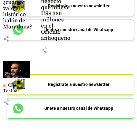
negocio
¿cuánto
Regístrate a nuestro newsletter
que mueve
vale el
US$ 380
histórico
millones
balón de
en el
Maradona?
Únete a nuestro canal de Whatsapp
Oriente
antioqueño
share
share
Regístrate a nuestro newsletter
Cita
Textual
share
Únete a nuestro canal de Whatsapp