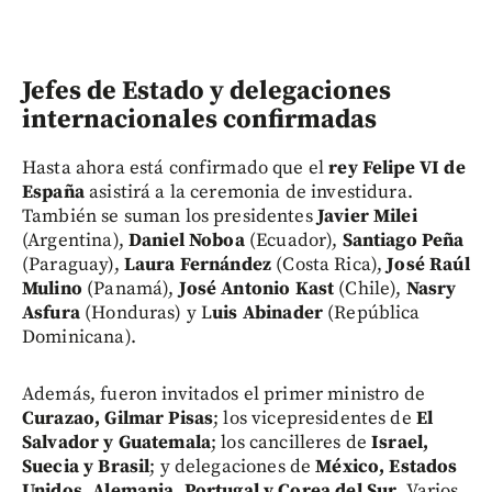
Jefes de Estado y delegaciones
internacionales confirmadas
Hasta ahora está confirmado que el
rey Felipe VI de
España
asistirá a la ceremonia de investidura.
También se suman los presidentes
Javier Milei
(Argentina),
Daniel Noboa
(Ecuador),
Santiago Peña
(Paraguay),
Laura Fernández
(Costa Rica),
José Raúl
Mulino
(Panamá),
José Antonio Kast
(Chile),
Nasry
Asfura
(Honduras) y L
uis Abinader
(República
Dominicana).
Además, fueron invitados el primer ministro de
Curazao, Gilmar Pisas
; los vicepresidentes de
El
Salvador y Guatemala
; los cancilleres de
Israel,
Suecia y Brasil
; y delegaciones de
México, Estados
Unidos, Alemania, Portugal y Corea del Sur
. Varios