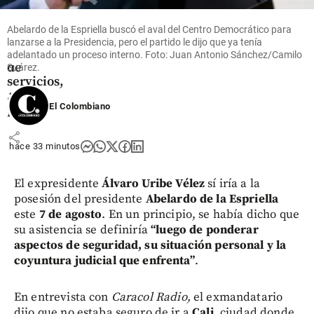
y Hospital
de Caldas,
Abelardo de la Espriella buscó el aval del Centro Democrático para
Antioquia,
lanzarse a la Presidencia, pero el partido le dijo que ya tenía
por cese
adelantado un proceso interno. Foto: Juan Antonio Sánchez/Camilo
de
Suárez.
servicios,
¿qué
El Colombiano
pasó?
share
hace 33 minutos
El expresidente
Álvaro Uribe Vélez
sí iría a la
posesión del presidente
Abelardo de la Espriella
este
7 de agosto
. En un principio, se había dicho que
su asistencia se definiría
“luego de ponderar
aspectos de seguridad, su situación personal y la
coyuntura judicial que enfrenta”
.
En entrevista con
Caracol Radio,
el exmandatario
dijo que no estaba seguro de ir a
Cali
, ciudad donde