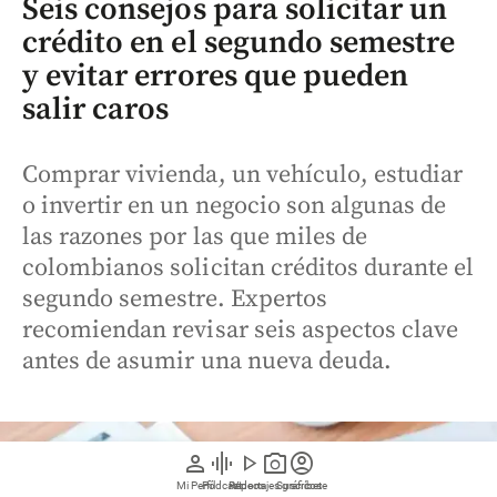
Seis consejos para solicitar un
crédito en el segundo semestre
y evitar errores que pueden
salir caros
Comprar vivienda, un vehículo, estudiar
o invertir en un negocio son algunas de
las razones por las que miles de
colombianos solicitan créditos durante el
segundo semestre. Expertos
recomiendan revisar seis aspectos clave
antes de asumir una nueva deuda.
person
graphic_eq
play_arrow
photo_camera
account_circle
Mi Perfil
Pódcast
Reportajes gráficos
Videos
Suscríbete