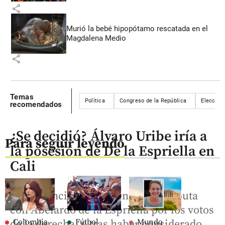
share
Murió la bebé hipopótamo rescatada en el
Magdalena Medio
share
Temas
Política
Congreso de la República
Eleccion
recomendados
¿Se decidió? Álvaro Uribe iría a
Para seguir leyendo
la posesión de De la Espriella en
Cali
Su presencia se daría en plena disputa
con Abelardo de la Espriella por los votos
Colombia
Fútbol
Mundo
de la derecha, y tras haber considerado