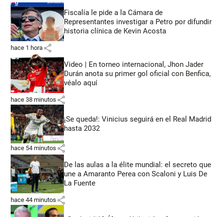
Fiscalía le pide a la Cámara de
Representantes investigar a Petro por difundir
historia clínica de Kevin Acosta
share
hace 1 hora
Video | En torneo internacional, Jhon Jader
Durán anota su primer gol oficial con Benfica,
véalo aquí
share
hace 38 minutos
¡Se queda!: Vinicius seguirá en el Real Madrid
hasta 2032
share
hace 54 minutos
De las aulas a la élite mundial: el secreto que
une a Amaranto Perea con Scaloni y Luis De
La Fuente
share
hace 44 minutos