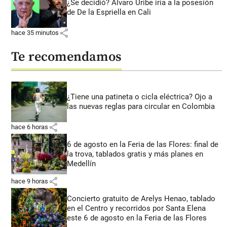
¿Se decidió? Álvaro Uribe iría a la posesión
de De la Espriella en Cali
share
hace 35 minutos
Te recomendamos
¿Tiene una patineta o cicla eléctrica? Ojo a
las nuevas reglas para circular en Colombia
share
hace 6 horas
6 de agosto en la Feria de las Flores: final de
la trova, tablados gratis y más planes en
Medellín
share
hace 9 horas
Concierto gratuito de Arelys Henao, tablado
en el Centro y recorridos por Santa Elena
este 6 de agosto en la Feria de las Flores