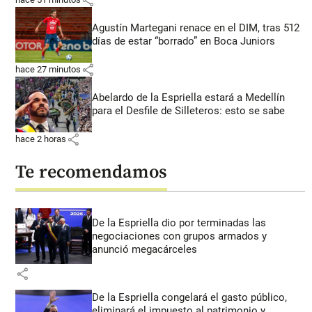
Agustín Martegani renace en el DIM, tras 512
días de estar “borrado” en Boca Juniors
share
hace 27 minutos
Abelardo de la Espriella estará a Medellín
para el Desfile de Silleteros: esto se sabe
share
hace 2 horas
Te recomendamos
De la Espriella dio por terminadas las
negociaciones con grupos armados y
anunció megacárceles
share
De la Espriella congelará el gasto público,
eliminará el impuesto al patrimonio y