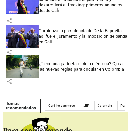
desarrollará el fracking: primeros anuncios
desde Cali
share
Comienza la presidencia de De la Espriella:
así fue el juramento y la imposición de banda
en Cali
share
¿Tiene una patineta o cicla eléctrica? Ojo a
las nuevas reglas para circular en Colombia
share
Temas
Conflicto armado
JEP
Colombia
Patric
recomendados
Para seguir leyendo