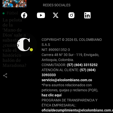
REDES SOCIALES
Fútbol
La pelota
de la
‘Mano de
Dios’ sale a
subasta:
COPYRIGHT © 2026 EL COLOMBIANO
¿cuánto
S.A.S
vale el
NIT: 890901352-3
histórico
Carrera 48 N° 30 Sur - 119, Envigado,
balón de
Antioquia, Colombia.
Maradona?
CONMUTADOR:
(57) (604) 3315252
ATENCIÓN AL CLIENTE:
(57) (604)
share
3393333
servicio@elcolombiano.com.co
*Para asuntos relacionados con
peticiones, quejas y reclamos (PQR),
haz clic aquí
PROGRAMA DE TRANSPARENCIA Y
ÉTICA EMPRESARIAL:
oficialdecumplimiento@elcolombiano.com.