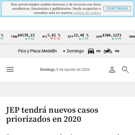
Este portal emplea cookies internas y de terceros con fines
estadísticos, funcionales y publicitarios. Puede aceptarlas o
CONTINUAR
consultar más en nuestra
politica de cookies
$4178,23
5,81 %
12,48 %
$386,1273
TRM
IPC
DTF
UVR
SMMLV
Cintillo
▲ 0.42
▼ 0.12
▲ 0.05
▲ 0.03
de
Pico y Placa Medellín
Domingo
no
no
indicadores
económicos
menu
person
search
Domingo
, 9 de Agosto de 2026
Colombia
JEP tendrá nuevos casos
priorizados en 2020