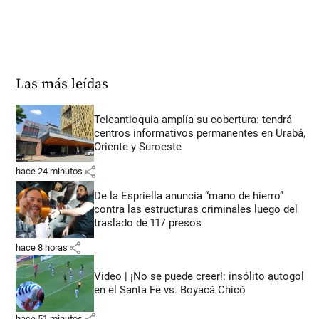
Las más leídas
Teleantioquia amplía su cobertura: tendrá
centros informativos permanentes en Urabá,
Oriente y Suroeste
share
hace 24 minutos
De la Espriella anuncia “mano de hierro”
contra las estructuras criminales luego del
traslado de 117 presos
share
hace 8 horas
Video | ¡No se puede creer!: insólito autogol
en el Santa Fe vs. Boyacá Chicó
share
hace 51 minutos