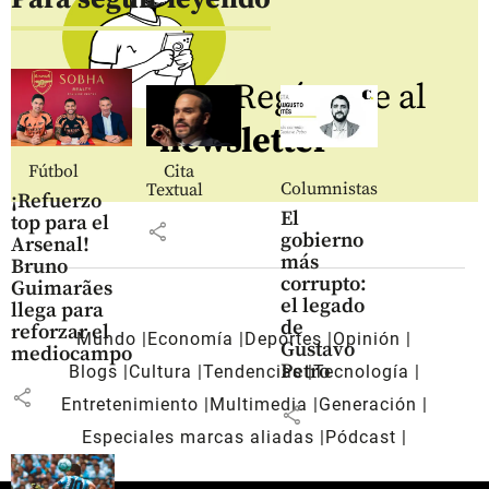
Regístrate al
newsletter
Fútbol
Cita
Columnistas
Textual
¡Refuerzo
El
top para el
share
gobierno
Arsenal!
más
Bruno
corrupto:
Guimarães
el legado
llega para
de
reforzar el
Mundo
Economía
Deportes
Opinión
Gustavo
mediocampo
Petro
Blogs
Cultura
Tendencias
Tecnología
share
Entretenimiento
Multimedia
Generación
share
Especiales marcas aliadas
Pódcast