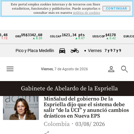
Este portal emplea cookies internas y de terceros con fines
estadísticos, funcionales y publicitarios. Puede aceptarlas o
CONTINUAR
consultar más en nuestra
politica de cookies
,48
US$3342,60
1621,34 pts
$4178
ORO
COLCAP
USD/COP
EUR/COP
Cintillo
1.12
▲ 8.20
▲ 0.67
▲ 0.42
de
Pico y Placa Medellín
Viernes
7 y 9
7 y 9
indicadores
económicos
menu
person
search
Viernes
, 7 de Agosto de 2026
Colombia
Gabinete de Abelardo de la Espriella
MinSalud del gobierno De la
Espriella dijo que el sistema debe
salir “de la UCI” y anunció cambios
drásticos en Nueva EPS
Colombia
03/08/ 2026
share