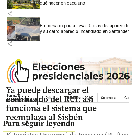
qué hacer en cada uno
share
Empresario paisa lleva 10 días desaparecido
y su carro apareció incendiado en Santander
share
Ya puede descargar el
Temas
certificado del RUI: así
Política
Elecciones 2026
Colombia
Gustav
recomendados
funciona el sistema que
reemplaza al Sisbén
Para seguir leyendo