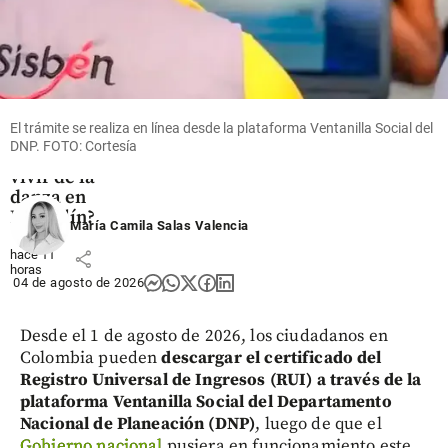
Cultura
Nadie
quita lo
bailado:
El trámite se realiza en línea desde la plataforma Ventanilla Social del
¿es
DNP. FOTO: Cortesía
rentable
vivir de la
danza en
Medellín?
María Camila Salas Valencia
hace 11
share
horas
04 de agosto de 2026
Desde el 1 de agosto de 2026, los ciudadanos en
Colombia pueden
descargar el certificado del
Registro Universal de Ingresos (RUI) a través de la
plataforma Ventanilla Social del Departamento
Nacional de Planeación (DNP)
, luego de que el
Gobierno nacional
pusiera en funcionamiento este