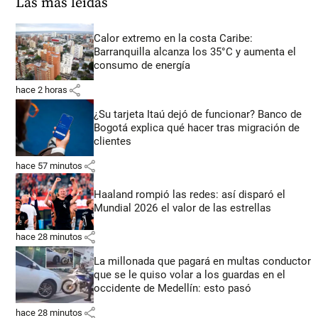
Las más leídas
Calor extremo en la costa Caribe:
Barranquilla alcanza los 35°C y aumenta el
consumo de energía
share
hace 2 horas
¿Su tarjeta Itaú dejó de funcionar? Banco de
Bogotá explica qué hacer tras migración de
clientes
share
hace 57 minutos
Haaland rompió las redes: así disparó el
Mundial 2026 el valor de las estrellas
share
hace 28 minutos
La millonada que pagará en multas conductor
que se le quiso volar a los guardas en el
occidente de Medellín: esto pasó
share
hace 28 minutos