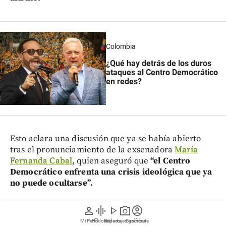
Colombia
¿Qué hay detrás de los duros
ataques al Centro Democrático
en redes?
Esto aclara una discusión que ya se había abierto
tras el pronunciamiento de la exsenadora
María
Fernanda Cabal
, quien aseguró que
“el Centro
Democrático enfrenta una crisis ideológica que ya
no puede ocultarse”.
person
graphic_eq
play_arrow
photo_camera
account_circle
Mi Perfil
Pódcast
Reportajes gráficos
Videos
Suscríbete