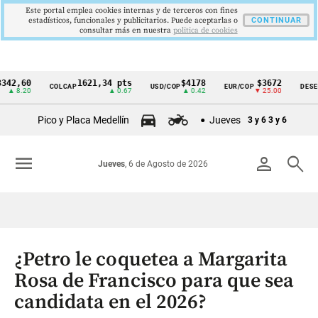
Este portal emplea cookies internas y de terceros con fines
estadísticos, funcionales y publicitarios. Puede aceptarlas o
CONTINUAR
consultar más en nuestra
politica de cookies
60
1621,34 pts
$4178
$3672
COLCAP
USD/COP
EUR/COP
DESEMPLEO
Cintillo
20
▲ 0.67
▲ 0.42
▼ 25.00
de
Pico y Placa Medellín
Jueves
3 y 6
3 y 6
indicadores
económicos
menu
person
search
Jueves
, 6 de Agosto de 2026
Colombia
¿Petro le coquetea a Margarita
Rosa de Francisco para que sea
candidata en el 2026?