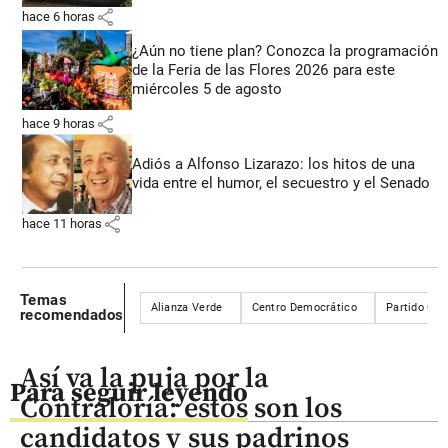
share
hace 6 horas
¿Aún no tiene plan? Conozca la programación
de la Feria de las Flores 2026 para este
miércoles 5 de agosto
share
hace 9 horas
Adiós a Alfonso Lizarazo: los hitos de una
vida entre el humor, el secuestro y el Senado
share
hace 11 horas
Temas
Alianza Verde
Centro Democrático
Partido Con
recomendados
Así va la puja por la
Para seguir leyendo
Contraloría: estos son los
candidatos y sus padrinos