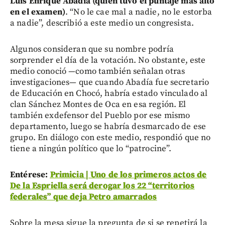
Luis Enrique Abadía (quien tuvo el puntaje más alto
en el examen)
. “No le cae mal a nadie, no le estorba
a nadie”, describió a este medio un congresista.
Algunos consideran que su nombre podría
sorprender el día de la votación. No obstante, este
medio conoció —como también señalan otras
investigaciones— que cuando Abadía fue secretario
de Educación en Chocó, habría estado vinculado al
clan Sánchez Montes de Oca en esa región. El
también exdefensor del Pueblo por ese mismo
departamento, luego se habría desmarcado de ese
grupo. En diálogo con este medio, respondió que no
tiene a ningún político que lo “patrocine”.
Entérese:
Primicia | Uno de los primeros actos de
De la Espriella será derogar los 22 “territorios
federales” que deja Petro amarrados
Sobre la mesa sigue la pregunta de si se repetirá la