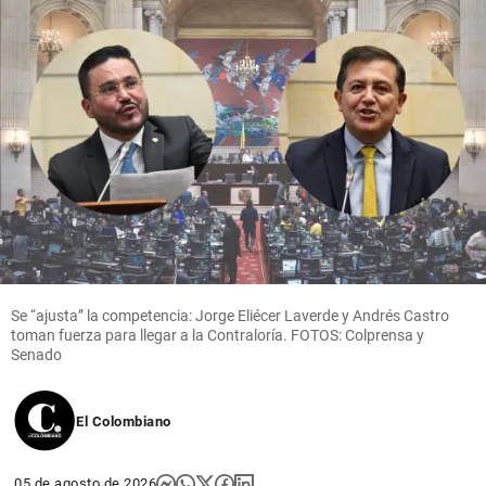
Economía
Mineros
logra
ingresos y
utilidades
récord en
el primer
semestre
de 2026
hace 10
share
horas
Se “ajusta” la competencia: Jorge Eliécer Laverde y Andrés Castro
toman fuerza para llegar a la Contraloría. FOTOS: Colprensa y
Senado
El Colombiano
05 de agosto de 2026