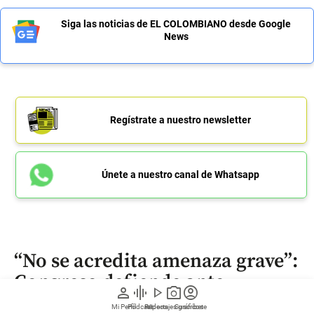
Siga las noticias de EL COLOMBIANO desde Google
News
Regístrate a nuestro newsletter
Únete a nuestro canal de Whatsapp
“No se acredita amenaza grave”:
Congreso defiende ante
person
graphic_eq
play_arrow
photo_camera
account_circle
Tribunal la posesión de
Mi Perfil
Pódcast
Reportajes gráficos
Videos
Suscríbete