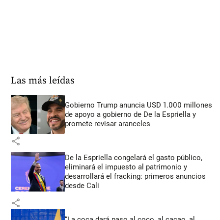
Las más leídas
Gobierno Trump anuncia USD 1.000 millones
de apoyo a gobierno de De la Espriella y
promete revisar aranceles
share
De la Espriella congelará el gasto público,
eliminará el impuesto al patrimonio y
desarrollará el fracking: primeros anuncios
desde Cali
share
“La coca dará paso al coco, al cacao, al