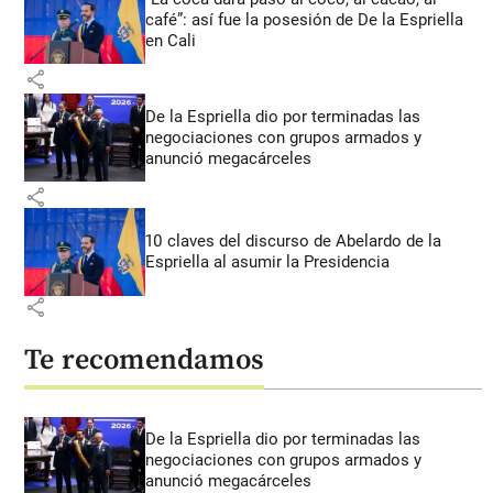
café”: así fue la posesión de De la Espriella
en Cali
share
De la Espriella dio por terminadas las
negociaciones con grupos armados y
anunció megacárceles
share
10 claves del discurso de Abelardo de la
Espriella al asumir la Presidencia
share
Te recomendamos
De la Espriella dio por terminadas las
negociaciones con grupos armados y
anunció megacárceles