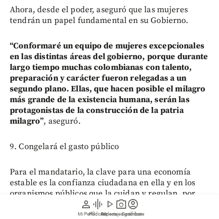
Ahora, desde el poder, aseguró que las mujeres
tendrán un papel fundamental en su Gobierno.
“Conformaré un equipo de mujeres excepcionales
en las distintas áreas del gobierno, porque durante
largo tiempo muchas colombianas con talento,
preparación y carácter fueron relegadas a un
segundo plano. Ellas, que hacen posible el milagro
más grande de la existencia humana, serán las
protagonistas de la construcción de la patria
milagro”
, aseguró.
9. Congelará el gasto público
Para el mandatario, la clave para una economía
estable es la confianza ciudadana en ella y en los
organismos públicos que la cuidan y regulan, por
person
graphic_eq
play_arrow
photo_camera
account_circle
ello, uno de los primeros decretos que firmará,
según su discurso, será el que congelará el gasto
Mi Perfil
Pódcast
Reportajes gráficos
Videos
Suscríbete