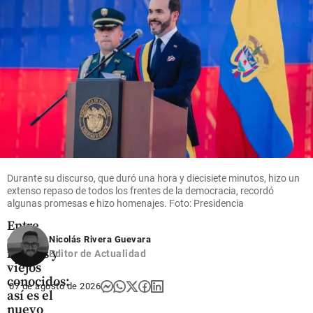
fecha que
share
negocio
marcó el
que mueve
rumbo de la
US$ 380
Independencia
millones
en el
share
Oriente
antioqueño
share
Durante su discurso, que duró una hora y diecisiete minutos, hizo un
extenso repaso de todos los frentes de la democracia, recordó
algunas promesas e hizo homenajes. Foto: Presidencia
Colombia
Entre
caras
Nicolás Rivera Guevara
nuevas y
Editor de Actualidad
viejos
conocidos:
07 de agosto de 2026
así es el
nuevo