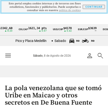
Este portal emplea cookies internas y de terceros con fines
estadísticos, funcionales y publicitarios. Puede aceptarlas o
CONTINUAR
consultar más en nuestra
politica de cookies
,60
1621,34 pts
$4178
$3639
COLCAP
USD/COP
EUR/COP
DESEMPLE
Cintillo
8.20
▲ 0.67
▲ 0.42
—
de
Pico y Placa Medellín
Sabado
no
no
indicadores
económicos
menu
person
search
Sábado
, 8 de Agosto de 2026
Colombia
La pola venezolana que se tomó
Uribe en Maicao y otros
secretos en De Buena Fuente