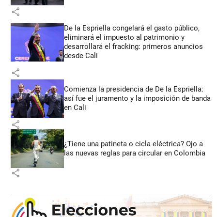
share
De la Espriella congelará el gasto público,
eliminará el impuesto al patrimonio y
desarrollará el fracking: primeros anuncios
desde Cali
share
Comienza la presidencia de De la Espriella:
así fue el juramento y la imposición de banda
en Cali
share
¿Tiene una patineta o cicla eléctrica? Ojo a
las nuevas reglas para circular en Colombia
share