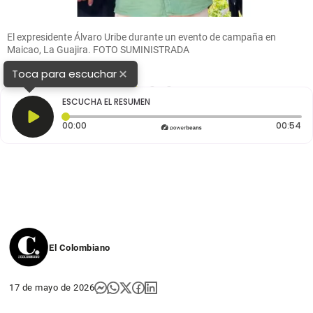
El expresidente Álvaro Uribe durante un evento de campaña en
Maicao, La Guajira. FOTO SUMINISTRADA
×
Toca para escuchar
1
2
3
ESCUCHA EL RESUMEN
Tiempo transcurrido: 0 segundos
Du
00:00
00:54
El Colombiano
17 de mayo de 2026