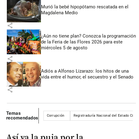
Murió la bebé hipopótamo rescatada en el
Magdalena Medio
share
¿Aún no tiene plan? Conozca la programación
de la Feria de las Flores 2026 para este
miércoles 5 de agosto
share
Adiós a Alfonso Lizarazo: los hitos de una
vida entre el humor, el secuestro y el Senado
share
Temas
Corrupción
Registraduría Nacional del Estado Civil
recomendados
Así va la puja por la