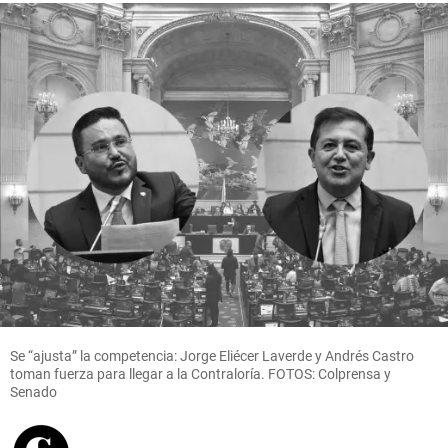
share
Televisión
Caracol
Televisión
presentó
su nueva
política
para
prevenir
el acoso
sexual
Se “ajusta” la competencia: Jorge Eliécer Laverde y Andrés Castro
toman fuerza para llegar a la Contraloría. FOTOS: Colprensa y
share
Senado