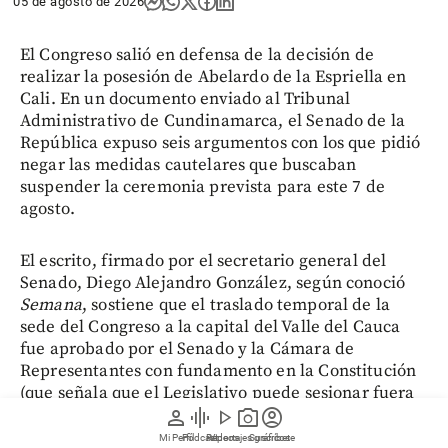
05 de agosto de 2026
El Congreso salió en defensa de la decisión de
realizar la posesión de Abelardo de la Espriella en
Cali. En un documento enviado al Tribunal
Administrativo de Cundinamarca, el Senado de la
República expuso seis argumentos con los que pidió
negar las medidas cautelares que buscaban
suspender la ceremonia prevista para este 7 de
agosto.
El escrito, firmado por el secretario general del
Senado, Diego Alejandro González, según conoció
Semana
, sostiene que el traslado temporal de la
sede del Congreso a la capital del Valle del Cauca
fue aprobado por el Senado y la Cámara de
Representantes con fundamento en la Constitución
(que señala que el Legislativo puede sesionar fuera
del Capitolio en situaciones extraordinarias por
person
graphic_eq
play_arrow
photo_camera
account_circle
votación de los parlamentarios), siguiendo las reglas
Mi Perfil
Pódcast
Reportajes gráficos
Videos
Suscríbete