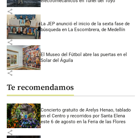
electromecánicos en Túnel del Toyo
share
La JEP anunció el inicio de la sexta fase de
búsqueda en La Escombrera, de Medellín
share
El Museo del Fútbol abre las puertas en el
Solar del Águila
share
Te recomendamos
Concierto gratuito de Arelys Henao, tablado
en el Centro y recorridos por Santa Elena
este 6 de agosto en la Feria de las Flores
share