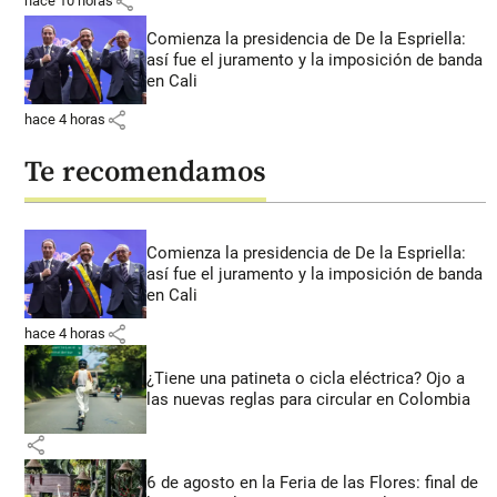
share
hace 10 horas
Comienza la presidencia de De la Espriella:
así fue el juramento y la imposición de banda
en Cali
share
hace 4 horas
Te recomendamos
Comienza la presidencia de De la Espriella:
así fue el juramento y la imposición de banda
en Cali
share
hace 4 horas
¿Tiene una patineta o cicla eléctrica? Ojo a
las nuevas reglas para circular en Colombia
share
6 de agosto en la Feria de las Flores: final de