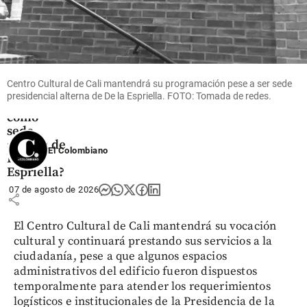
Colombia
¿Qué es el
Centro
Cultural
de Cali y
por qué
Centro Cultural de Cali mantendrá su programación pese a ser sede
generó
presidencial alterna de De la Espriella. FOTO: Tomada de redes.
polémica
como
sede
alterna de
El Colombiano
De La
Espriella?
07 de agosto de 2026
share
El Centro Cultural de Cali mantendrá su vocación
cultural y continuará prestando sus servicios a la
ciudadanía, pese a que algunos espacios
administrativos del edificio fueron dispuestos
temporalmente para atender los requerimientos
logísticos e institucionales de la Presidencia de la