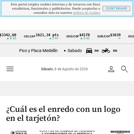
Este portal emplea cookies internas y de terceros con fines
estadísticos, funcionales y publicitarios. Puede aceptarlas o
CONTINUAR
consultar más en nuestra
politica de cookies
2,60
1621,34 pts
$4178
$3639
COLCAP
USD/COP
EUR/COP
DESEMPL
Cintillo
 8.20
▲ 0.67
▲ 0.42
—
de
Pico y Placa Medellín
Sabado
no
no
indicadores
económicos
menu
person
search
Sábado
, 8 de Agosto de 2026
Colombia
¿Cuál es el enredo con un logo
en el tarjetón?