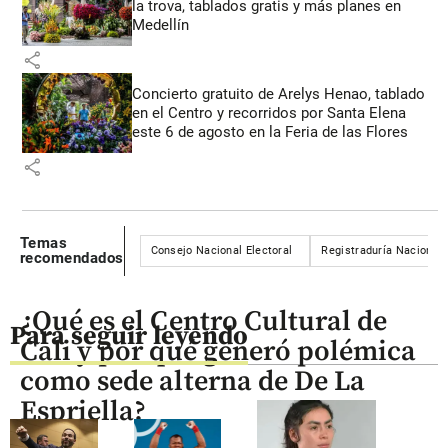
la trova, tablados gratis y más planes en
Medellín
share
Concierto gratuito de Arelys Henao, tablado
en el Centro y recorridos por Santa Elena
este 6 de agosto en la Feria de las Flores
share
Temas
Consejo Nacional Electoral
Registraduría Nacional d
recomendados
¿Qué es el Centro Cultural de
Para seguir leyendo
Cali y por qué generó polémica
como sede alterna de De La
Espriella?