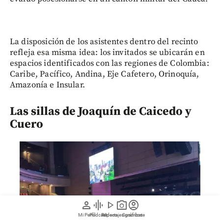
La disposición de los asistentes dentro del recinto
refleja esa misma idea: los invitados se ubicarán en
espacios identificados con las regiones de Colombia:
Caribe, Pacífico, Andina, Eje Cafetero, Orinoquía,
Amazonía e Insular.
Las sillas de Joaquín de Caicedo y
Cuero
person
graphic_eq
play_arrow
photo_camera
account_circle
Mi Perfil
Pódcast
Reportajes gráficos
Videos
Suscríbete