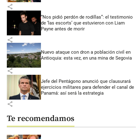
share
“Nos pidió perdón de rodillas”: el testimonio
de ‘las escorts’ que estuvieron con Liam
Payne antes de morir
share
Nuevo ataque con dron a población civil en
Antioquia: esta vez, en una mina de Segovia
share
Jefe del Pentágono anunció que clausurará
ejercicios militares para defender el canal de
Panamá: así será la estrategia
share
Te recomendamos