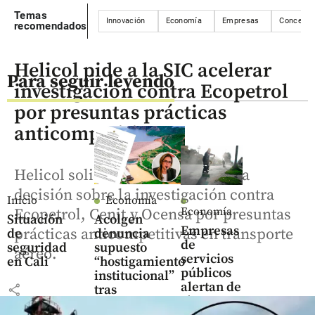
Temas
Innovación
Economía
Empresas
Concesio
recomendados
Helicol pide a la SIC acelerar
Para seguir leyendo
investigación contra Ecopetrol
por presuntas prácticas
anticompetitivas
Helicol solicitó a la SIC acelerar la
decisión sobre la investigación contra
Inicio
Economía
Economía
Ecopetrol, Cenit y Ocensa por presuntas
Situación
Acolgen
Empresas
prácticas anticompetitivas en transporte
de
denuncia
de
seguridad
supuesto
aéreo.
servicios
en Cali
“hostigamiento
públicos
institucional”
alertan de
share
tras
cinco
investigación