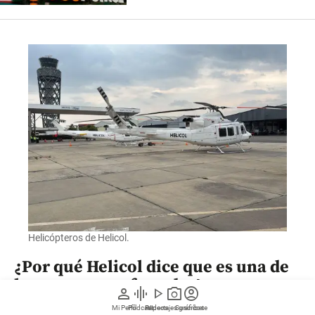
Helicópteros de Helicol.
¿Por qué Helicol dice que es una de
las empresas afectadas?
person
graphic_eq
play_arrow
photo_camera
account_circle
Mi Perfil
Pódcast
Reportajes gráficos
Videos
Suscríbete