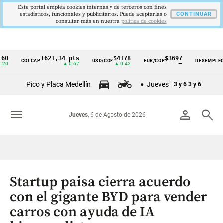
Este portal emplea cookies internas y de terceros con fines
estadísticos, funcionales y publicitarios. Puede aceptarlas o
CONTINUAR
consultar más en nuestra
politica de cookies
1621,34 pts
$4178
$3697
9,9 
COLCAP
USD/COP
EUR/COP
DESEMPLEO
Cintillo
▲ 0.67
▲ 0.42
—
▼ 0.3
de
Pico y Placa Medellín
Jueves
3 y 6
3 y 6
indicadores
económicos
menu
person
search
Jueves
, 6 de Agosto de 2026
Colombia
Startup paisa cierra acuerdo
con el gigante BYD para vender
carros con ayuda de IA