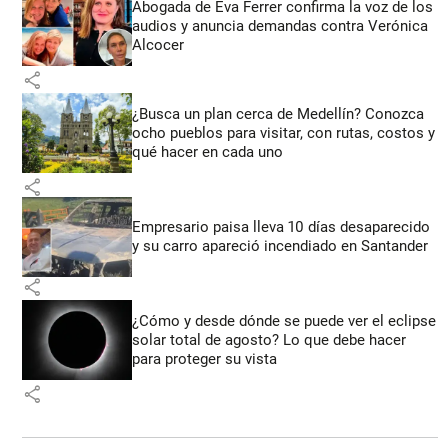
Abogada de Eva Ferrer confirma la voz de los
audios y anuncia demandas contra Verónica
Alcocer
share
¿Busca un plan cerca de Medellín? Conozca
ocho pueblos para visitar, con rutas, costos y
qué hacer en cada uno
share
Empresario paisa lleva 10 días desaparecido
y su carro apareció incendiado en Santander
share
¿Cómo y desde dónde se puede ver el eclipse
solar total de agosto? Lo que debe hacer
para proteger su vista
share