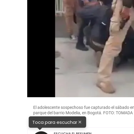
El adolescente sospechoso fue capturado el sábado en 
parque del barrio Modelia, en Bogotá. FOTO: TOMADA
×
Toca para escuchar
ESCUCHA EL RESUMEN