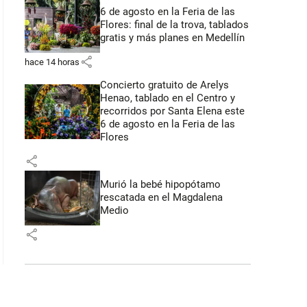
6 de agosto en la Feria de las
Flores: final de la trova, tablados
gratis y más planes en Medellín
share
hace 14 horas
Concierto gratuito de Arelys
Henao, tablado en el Centro y
recorridos por Santa Elena este
6 de agosto en la Feria de las
Flores
share
Murió la bebé hipopótamo
rescatada en el Magdalena
Medio
share