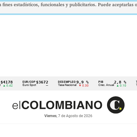
 fines estadísticos, funcionales y publicitarios. Puede aceptarlas
$3672
9,9 %
2,8 %
EUR/COP
DESEMPLEO
PIB
TRM
Euro Spot
Tasa Nacional
Crec. Anual
Tasa Rep
—
▼ 0.30
▲ 0.10
Viernes
, 7 de Agosto de 2026