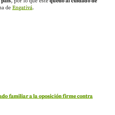
 país
, por lo que este
quedó al cuidado de
ana de
Engativá
.
ado familiar a la oposición firme contra