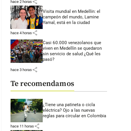
share
hace 2 horas
Visita mundial en Medellín: el
campeón del mundo, Lamine
Yamal, está en la ciudad
share
hace 4 horas
Casi 60.000 venezolanos que
viven en Medellín se quedaron
sin servicio de salud ¿Qué les
pasó?
share
hace 3 horas
Te recomendamos
¿Tiene una patineta o cicla
eléctrica? Ojo a las nuevas
reglas para circular en Colombia
share
hace 11 horas