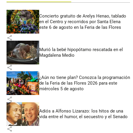
Concierto gratuito de Arelys Henao, tablado
en el Centro y recorridos por Santa Elena
este 6 de agosto en la Feria de las Flores
share
Murió la bebé hipopótamo rescatada en el
Magdalena Medio
share
¿Aún no tiene plan? Conozca la programación
de la Feria de las Flores 2026 para este
miércoles 5 de agosto
share
Adiós a Alfonso Lizarazo: los hitos de una
vida entre el humor, el secuestro y el Senado
share