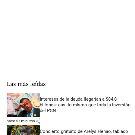
Las más leídas
Intereses de la deuda llegarían a $84,8
billones: casi lo mismo que toda la inversión
del PGN
share
hace 57 minutos
Concierto gratuito de Arelys Henao, tablado