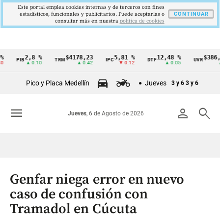
Este portal emplea cookies internas y de terceros con fines
estadísticos, funcionales y publicitarios. Puede aceptarlas o
CONTINUAR
consultar más en nuestra
politica de cookies
2,8 %
$4178,23
5,81 %
12,48 %
$386,1273
PIB
TRM
IPC
DTF
UVR
Cintillo
▲ 0.10
▲ 0.42
▼ 0.12
▲ 0.05
▲ 0.03
de
Pico y Placa Medellín
Jueves
3 y 6
3 y 6
indicadores
económicos
menu
person
search
Jueves
, 6 de Agosto de 2026
Colombia
Genfar niega error en nuevo
caso de confusión con
Tramadol en Cúcuta