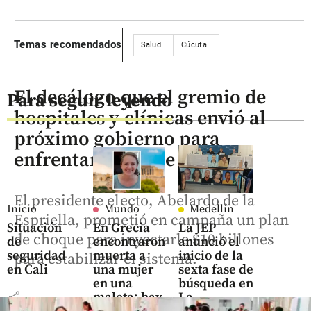
Temas recomendados
Salud
Cúcuta
El decálogo que el gremio de
Para seguir leyendo
hospitales y clínicas envió al
próximo gobierno para
enfrentar crisis de salud
El presidente electo, Abelardo de la
Inicio
Mundo
Medellín
Espriella, prometió en campaña un plan
Situación
En Grecia
La JEP
de choque para inyectarle $10 billones
de
encontraron
anunció el
seguridad
muerta a
inicio de la
para estabilizar el sistema.
en Cali
una mujer
sexta fase de
en una
búsqueda en
share
maleta: hay
La