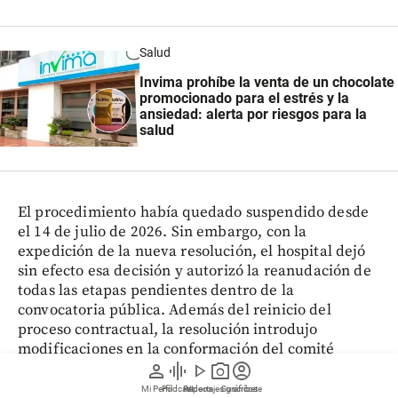
Salud
Invima prohíbe la venta de un chocolate
promocionado para el estrés y la
ansiedad: alerta por riesgos para la
salud
El procedimiento había quedado suspendido desde
el 14 de julio de 2026. Sin embargo, con la
expedición de la nueva resolución, el hospital dejó
sin efecto esa decisión y autorizó la reanudación de
todas las etapas pendientes dentro de la
convocatoria pública. Además del reinicio del
proceso contractual, la resolución introdujo
modificaciones en la conformación del comité
person
graphic_eq
play_arrow
photo_camera
account_circle
evaluador. El cambio se dio por la finalización del
contrato de prestación de servicios de un ingeniero
Mi Perfil
Pódcast
Reportajes gráficos
Videos
Suscríbete