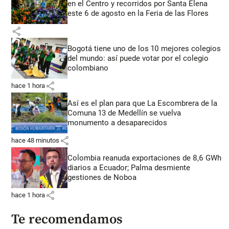
en el Centro y recorridos por Santa Elena
este 6 de agosto en la Feria de las Flores
share
Bogotá tiene uno de los 10 mejores colegios
del mundo: así puede votar por el colegio
colombiano
share
hace 1 hora
Así es el plan para que La Escombrera de la
Comuna 13 de Medellín se vuelva
monumento a desaparecidos
share
hace 48 minutos
Colombia reanuda exportaciones de 8,6 GWh
diarios a Ecuador; Palma desmiente
gestiones de Noboa
share
hace 1 hora
Te recomendamos