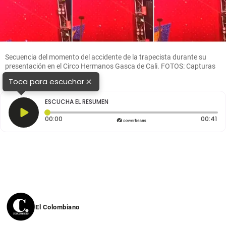
Secuencia del momento del accidente de la trapecista durante su
presentación en el Circo Hermanos Gasca de Cali. FOTOS: Capturas
de video
×
Toca para escuchar
ESCUCHA EL RESUMEN
Tiempo transcurrido: 0 segundos
Du
00:00
00:41
El Colombiano