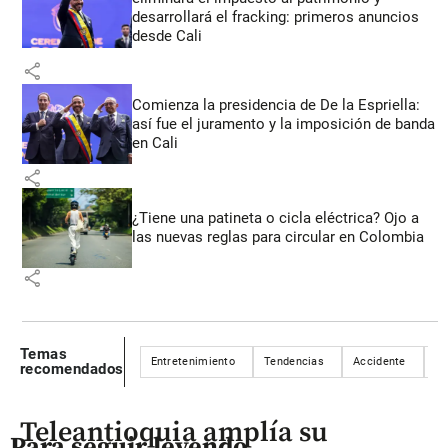
desarrollará el fracking: primeros anuncios
desde Cali
share
Comienza la presidencia de De la Espriella:
así fue el juramento y la imposición de banda
en Cali
share
¿Tiene una patineta o cicla eléctrica? Ojo a
las nuevas reglas para circular en Colombia
share
Temas
Entretenimiento
Tendencias
Accidente
Ri
recomendados
Teleantioquia amplía su
Para seguir leyendo