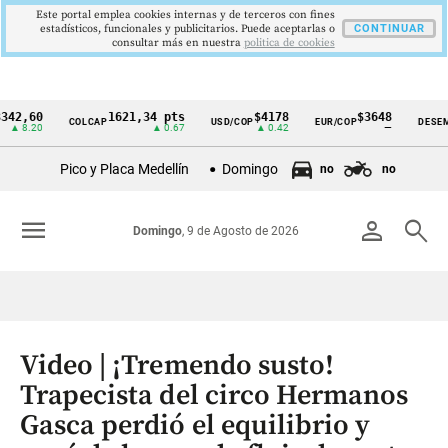
Este portal emplea cookies internas y de terceros con fines
estadísticos, funcionales y publicitarios. Puede aceptarlas o
CONTINUAR
consultar más en nuestra
politica de cookies
60
1621,34 pts
$4178
$3648
9
COLCAP
USD/COP
EUR/COP
DESEMPLEO
Cintillo
20
▲ 0.67
▲ 0.42
—
de
Pico y Placa Medellín
Domingo
no
no
indicadores
económicos
menu
person
search
Domingo
, 9 de Agosto de 2026
Colombia
Video | ¡Tremendo susto!
Trapecista del circo Hermanos
Gasca perdió el equilibrio y