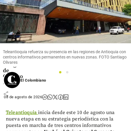
Columnistas
El
gobierno
Teleantioquia refuerza su presencia en las regiones de Antioquia con
más
centros informativos permanentes en nuevas zonas. FOTO Santiago
corrupto:
Olivares
el legado
de
1
2
Gustavo
El Colombiano
Petro
share
08 de agosto de 2026
Teleantioquia
inicia desde este 10 de agosto una
nueva etapa en su estrategia periodística con la
puesta en marcha de tres centros informativos