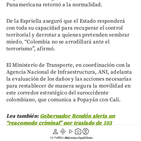
Panamericana retornó a la normalidad.
De la Espriella aseguró que el Estado responderá
con toda su capacidad para recuperar el control
territorial y derrotar a quienes pretenden sembrar
miedo. “Colombia no se arrodillará ante el
terrorismo”, afirmó.
El Ministerio de Transporte, en coordinación con la
Agencia Nacional de Infraestructura, ANI, adelanta
la evaluación de los daños y las acciones necesarias
para restablecer de manera segura la movilidad en
este corredor estratégico del suroccidente
colombiano, que comunica a Popayán con Cali.
Lea también:
Gobernador Rendón alerta un
“reacomodo criminal” por traslado de 103
cabecillas de Itagüí
person
graphic_eq
play_arrow
photo_camera
account_circle
Mi Perfil
Pódcast
Reportajes gráficos
Videos
Suscríbete