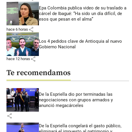
Epa Colombia publica video de su traslado a
cárcel de Ibagué: “Ha sido un día difícil, de
esos que pesan en el alma”
share
hace 6 horas
Los 4 pedidos clave de Antioquia al nuevo
Gobierno Nacional
share
hace 12 horas
Te recomendamos
De la Espriella dio por terminadas las
negociaciones con grupos armados y
anunció megacárceles
share
De la Espriella congelará el gasto público,
eliminará el impuesto al patrimonio y