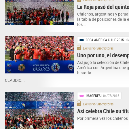
La Roja pasó del quinto
Chilenos, argentinos y perua
la tabla de posiciones de la 
los...
COPA AMÉRICA CHILE 2015
| 0
Exclusivo Suscriptores
Uno por uno, el desempe
Así jugó la selección de Chile
América con Argentina que g
historia.
CLAUDIO...
IMÁGENES
| 04/07/2015
Exclusivo Suscriptores
Así celebra Chile su tí
Por primera vez los chileno
...