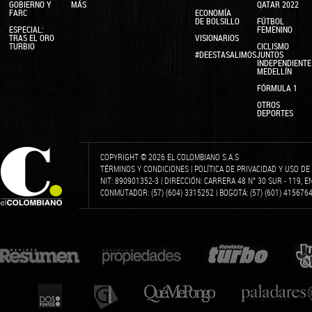
GOBIERNO Y
MÁS
QATAR 2022
FARC
ECONOMÍA
DE BOLSILLO
FÚTBOL
ESPECIAL:
FEMENINO
TRAS EL ORO
VISIONARIOS
TURBIO
CICLISMO
#DEESTASALIMOSJUNTOS
INDEPENDIENTE
MEDELLÍN
FÓRMULA 1
OTROS
DEPORTES
COPYRIGHT © 2026 EL COLOMBIANO S.A.S
TÉRMINOS Y CONDICIONES
|
POLÍTICA DE PRIVACIDAD Y USO D
NIT: 890901352-3 | DIRECCIÓN: CARRERA 48 N° 30 SUR - 119, 
CONMUTADOR: (57) (604) 3315252 | BOGOTÁ: (57) (601) 4156764 