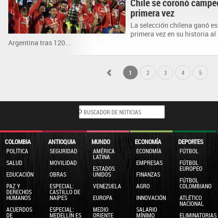
Chile se coronó campe
primera vez
La selección chilena ganó e
primera vez en su historia al
Argentina tras 120...
1
2
3
4
5
COLOMBIA
ANTIOQUIA
MUNDO
ECONOMÍA
DEPORTES
POLÍTICA
SEGURIDAD
AMÉRICA
ECONOMÍA
FÚTBOL
LATINA
SALUD
MOVILIDAD
EMPRESAS
FÚTBOL
ESTADOS
EUROPEO
EDUCACIÓN
OBRAS
UNIDOS
FINANZAS
FÚTBOL
PAZ Y
ESPECIAL:
VENEZUELA
AGRO
COLOMBIANO
DERECHOS
CASTILLO DE
HUMANOS
NAIPES
EUROPA
INNOVACIÓN
ATLÉTICO
NACIONAL
ACUERDOS
ESPECIAL:
MEDIO
SALARIO
DE
MEDELLÍN ES
ORIENTE
MÍNIMO
ELIMINATORIAS