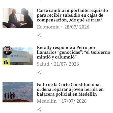
Corte cambia importante requisito
para recibir subsidio en cajas de
compensación, ¿de qué se trata?
Economía
28/07/ 2026
share
Keralty responde a Petro por
llamarlos “genocidas”: “el Gobierno
mintió y calumnió”
Salud
21/07/ 2026
share
Fallo de la Corte Constitucional
ordena reparar a joven herida en
balacera policial en Medellín
Medellín
17/07/ 2026
share