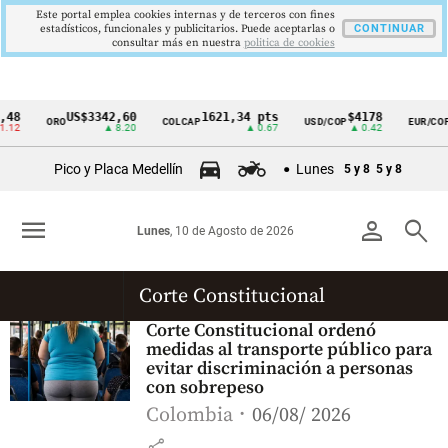
Este portal emplea cookies internas y de terceros con fines
estadísticos, funcionales y publicitarios. Puede aceptarlas o
CONTINUAR
consultar más en nuestra
politica de cookies
48
US$3342,60
1621,34 pts
$4178
ORO
COLCAP
USD/COP
EUR/COP
Cintillo
.12
▲ 8.20
▲ 0.67
▲ 0.42
de
Pico y Placa Medellín
Lunes
5 y 8
5 y 8
indicadores
económicos
menu
person
search
Lunes
, 10 de Agosto de 2026
Colombia
Corte Constitucional
Corte Constitucional ordenó
medidas al transporte público para
evitar discriminación a personas
con sobrepeso
Colombia
06/08/ 2026
share