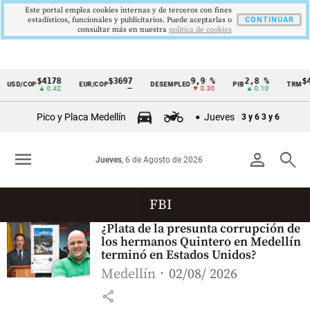
Este portal emplea cookies internas y de terceros con fines
estadísticos, funcionales y publicitarios. Puede aceptarlas o
CONTINUAR
consultar más en nuestra
politica de cookies
$4178
$3697
9,9 %
2,8 %
$4
USD/COP
EUR/COP
DESEMPLEO
PIB
TRM
Cintillo
▲ 0.42
—
▼ 0.30
▲ 0.10
de
Pico y Placa Medellín
Jueves
3 y 6
3 y 6
indicadores
económicos
menu
person
search
Jueves
, 6 de Agosto de 2026
Colombia
FBI
¿Plata de la presunta corrupción de
los hermanos Quintero en Medellín
terminó en Estados Unidos?
Medellín
02/08/ 2026
share