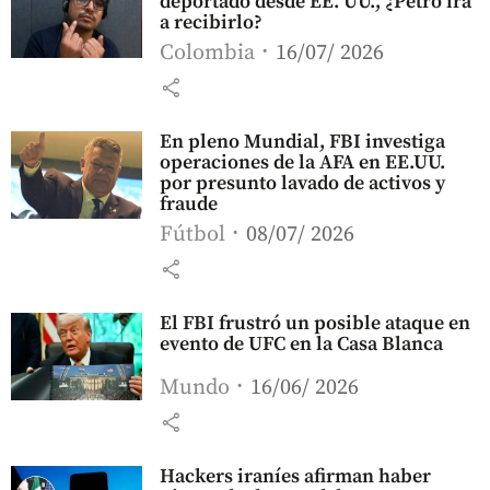
deportado desde EE. UU., ¿Petro irá
a recibirlo?
Colombia
16/07/ 2026
share
En pleno Mundial, FBI investiga
operaciones de la AFA en EE.UU.
por presunto lavado de activos y
fraude
Fútbol
08/07/ 2026
share
El FBI frustró un posible ataque en
evento de UFC en la Casa Blanca
Mundo
16/06/ 2026
share
Hackers iraníes afirman haber