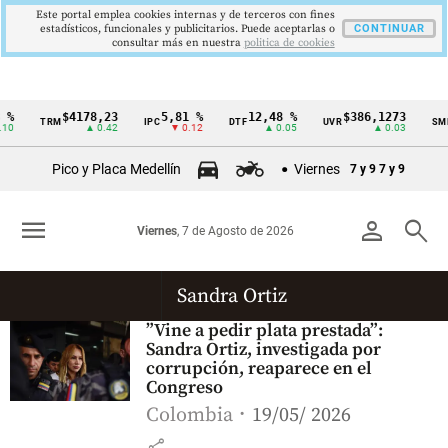
Este portal emplea cookies internas y de terceros con fines
estadísticos, funcionales y publicitarios. Puede aceptarlas o
CONTINUAR
consultar más en nuestra
politica de cookies
%
$4178,23
5,81 %
12,48 %
$386,1273
TRM
IPC
DTF
UVR
SMM
Cintillo
10
▲ 0.42
▼ 0.12
▲ 0.05
▲ 0.03
de
Pico y Placa Medellín
Viernes
7 y 9
7 y 9
indicadores
económicos
menu
person
search
Viernes
, 7 de Agosto de 2026
Colombia
Sandra Ortiz
”Vine a pedir plata prestada”:
Sandra Ortiz, investigada por
corrupción, reaparece en el
Congreso
Colombia
19/05/ 2026
share