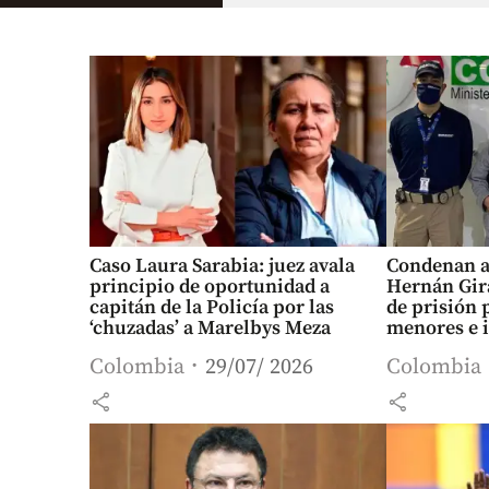
Caso Laura Sarabia: juez avala
Condenan al
principio de oportunidad a
Hernán Gira
capitán de la Policía por las
de prisión 
‘chuzadas’ a Marelbys Meza
menores e i
Colombia
29/07/ 2026
Colombia
share
share