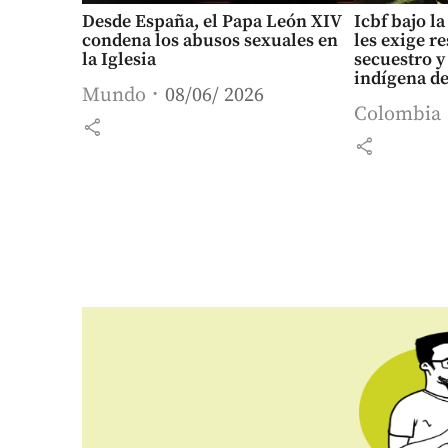
Desde España, el Papa León XIV
Icbf bajo l
condena los abusos sexuales en
les exige r
la Iglesia
secuestro y
indígena de
Mundo
08/06/ 2026
Colombia
share
share