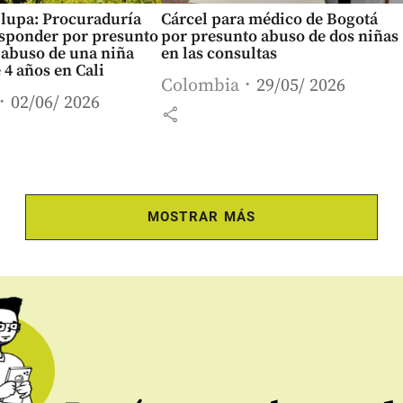
a lupa: Procuraduría
Cárcel para médico de Bogotá
esponder por presunto
por presunto abuso de dos niñas
 abuso de una niña
en las consultas
 4 años en Cali
Colombia
29/05/ 2026
02/06/ 2026
share
MOSTRAR MÁS