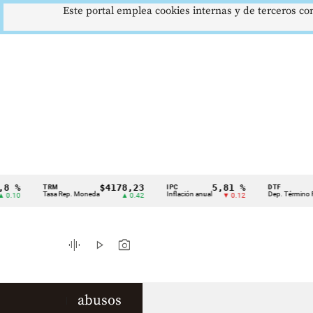
Este portal emplea cookies internas y de terceros con
$4178,23
5,81 %
12
TRM
IPC
DTF
Cintillo
Tasa Rep. Moneda
Inflación anual
Dep. Término Fijo
▲ 0.42
▼ 0.12
de
indicadores
graphic_eq
play_arrow
photo_camera
económicos
Colombia
abusos