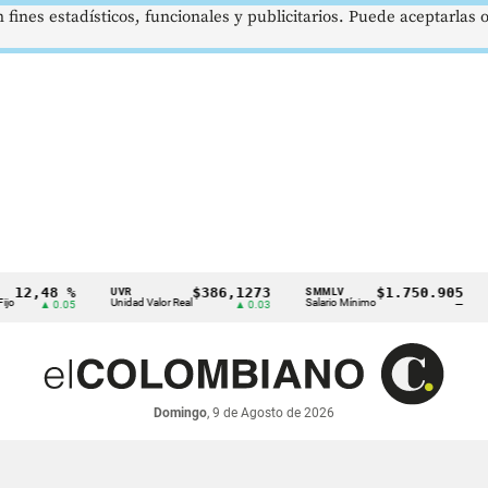
 fines estadísticos, funcionales y publicitarios. Puede aceptarlas
,48 %
$386,1273
$1.750.905
UVR
SMMLV
BRE
Unidad Valor Real
Salario Mínimo
Petr
▲ 0.05
▲ 0.03
—
Domingo
, 9 de Agosto de 2026