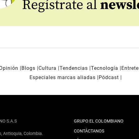
Regístrate al
newsl
Opinión
Blogs
Cultura
Tendencias
Tecnología
Entret
Especiales marcas aliadas
Pódcast
NO S.A.S
GRUPO EL COLOMBIANO
CONTÁCTANOS
o, Antioquia, Colombia.