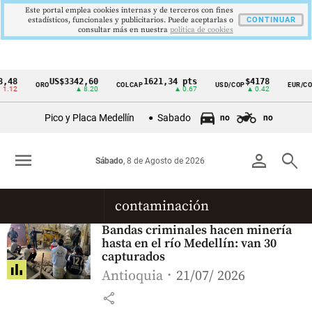
Este portal emplea cookies internas y de terceros con fines
estadísticos, funcionales y publicitarios. Puede aceptarlas o
CONTINUAR
consultar más en nuestra
politica de cookies
,48
US$3342,60
1621,34 pts
$4178
ORO
COLCAP
USD/COP
EUR/CO
Cintillo
1.12
▲ 8.20
▲ 0.67
▲ 0.42
de
Pico y Placa Medellín
Sabado
no
no
indicadores
económicos
menu
person
search
Sábado
, 8 de Agosto de 2026
Colombia
contaminación
Bandas criminales hacen minería
hasta en el río Medellín: van 30
capturados
Antioquia
21/07/ 2026
share