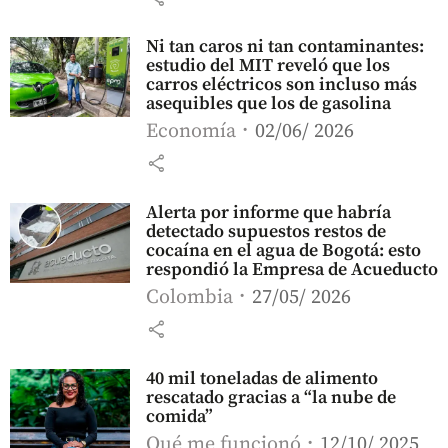
Ni tan caros ni tan contaminantes:
estudio del MIT reveló que los
carros eléctricos son incluso más
asequibles que los de gasolina
Economía
02/06/ 2026
share
Alerta por informe que habría
detectado supuestos restos de
cocaína en el agua de Bogotá: esto
respondió la Empresa de Acueducto
Colombia
27/05/ 2026
share
40 mil toneladas de alimento
rescatado gracias a “la nube de
comida”
Qué me funcionó
12/10/ 2025