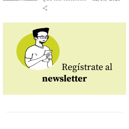
share
Regístrate al
newsletter