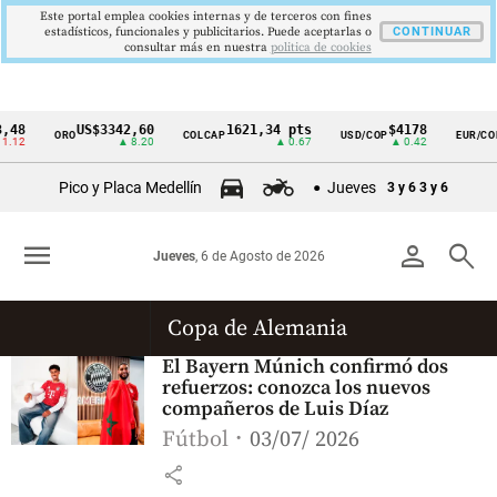
Este portal emplea cookies internas y de terceros con fines
estadísticos, funcionales y publicitarios. Puede aceptarlas o
CONTINUAR
consultar más en nuestra
politica de cookies
,48
US$3342,60
1621,34 pts
$4178
ORO
COLCAP
USD/COP
EUR/COP
Cintillo
.12
▲ 8.20
▲ 0.67
▲ 0.42
de
Pico y Placa Medellín
Jueves
3 y 6
3 y 6
indicadores
económicos
menu
person
search
Jueves
, 6 de Agosto de 2026
Colombia
Copa de Alemania
El Bayern Múnich confirmó dos
refuerzos: conozca los nuevos
compañeros de Luis Díaz
Fútbol
03/07/ 2026
share