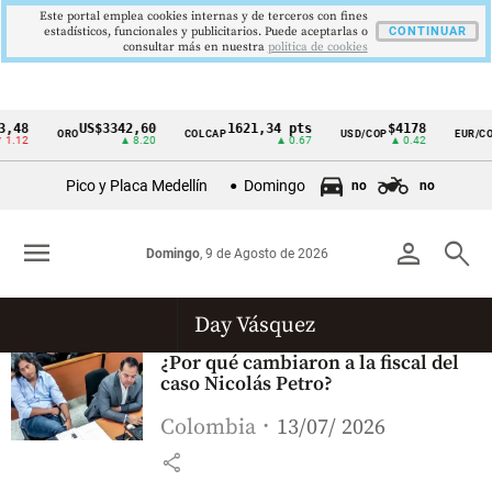
Este portal emplea cookies internas y de terceros con fines
estadísticos, funcionales y publicitarios. Puede aceptarlas o
CONTINUAR
consultar más en nuestra
politica de cookies
,48
US$3342,60
1621,34 pts
$4178
ORO
COLCAP
USD/COP
EUR/CO
Cintillo
1.12
▲ 8.20
▲ 0.67
▲ 0.42
de
Pico y Placa Medellín
Domingo
no
no
indicadores
económicos
menu
person
search
Domingo
, 9 de Agosto de 2026
Colombia
Day Vásquez
¿Por qué cambiaron a la fiscal del
caso Nicolás Petro?
Colombia
13/07/ 2026
share