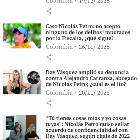
Colombia
19/12/ 2025
share
Caso Nicolás Petro: no aceptó
ninguno de los delitos imputados
por la Fiscalía, ¿qué sigue?
Colombia
26/11/ 2025
share
Day Vásquez amplió su denuncia
contra Alejandro Carranza, abogado
de Nicolás Petro; ¿cuál es el lío?
Colombia
20/11/ 2025
share
“Tú tienes cosas mías y yo cosas
tuyas”: Nicolás Petro quiso sellar
acuerdo de confidencialidad con
Day Vásquez, según chats de 2022