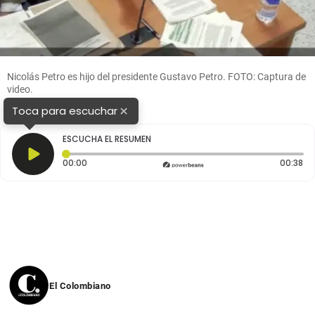
Nicolás Petro es hijo del presidente Gustavo Petro. FOTO: Captura de
video.
×
Toca para escuchar
ESCUCHA EL RESUMEN
Tiempo transcurrido: 0 segundos
Du
00:00
00:38
El Colombiano