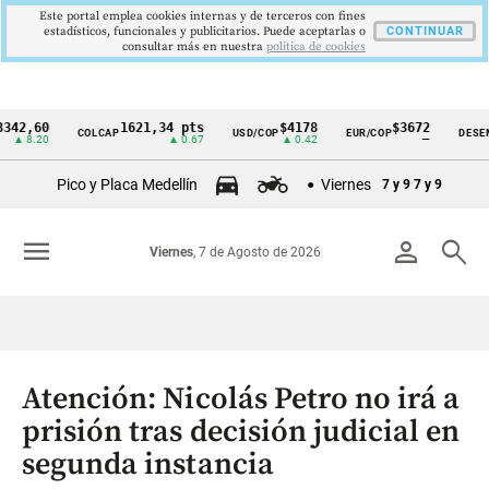
Este portal emplea cookies internas y de terceros con fines
estadísticos, funcionales y publicitarios. Puede aceptarlas o
CONTINUAR
consultar más en nuestra
politica de cookies
60
1621,34 pts
$4178
$3672
COLCAP
USD/COP
EUR/COP
DESEMPLEO
Cintillo
20
▲ 0.67
▲ 0.42
—
de
Pico y Placa Medellín
Viernes
7 y 9
7 y 9
indicadores
económicos
menu
person
search
Viernes
, 7 de Agosto de 2026
Colombia
Atención: Nicolás Petro no irá a
prisión tras decisión judicial en
segunda instancia