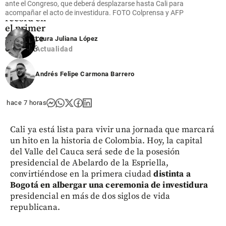
ante el Congreso, que deberá desplazarse hasta Cali para
utilidades
acompañar el acto de investidura. FOTO Colprensa y AFP
récord en
el primer
semestre
Laura Juliana López
de 2026
Actualidad
share
Andrés Felipe Carmona Barrero
hace 7 horas
Cali ya está lista para vivir una jornada que marcará
un hito en la historia de Colombia. Hoy, la capital
del Valle del Cauca será sede de la posesión
presidencial de Abelardo de la Espriella,
convirtiéndose en la primera ciudad
distinta a
Bogotá en albergar una ceremonia de investidura
presidencial en más de dos siglos de vida
republicana.