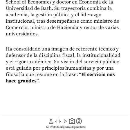
School of Economics y doctor en Economía de la
Universidad de Bath. Su trayectoria combina la
academia, la gestión pública y el liderazgo
institucional, tras desempeñarse como ministro de
Comercio, ministro de Hacienda y rector de varias
universidades.
Ha consolidado una imagen de referente técnico y
defensor de la disciplina fiscal, la institucionalidad
y el rigor académico. Su visión del servicio público
está guiada por principios humanistas y por una
filosofía que resume en la frase:
“El servicio nos
hace grandes”.
person
graphic_eq
play_arrow
photo_camera
account_circle
Mi Perfil
Pódcast
Reportajes gráficos
Videos
Suscríbete