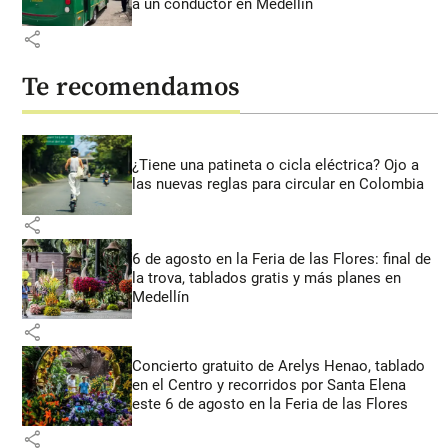
a un conductor en Medellín
share
Te recomendamos
¿Tiene una patineta o cicla eléctrica? Ojo a
las nuevas reglas para circular en Colombia
share
6 de agosto en la Feria de las Flores: final de
la trova, tablados gratis y más planes en
Medellín
share
Concierto gratuito de Arelys Henao, tablado
en el Centro y recorridos por Santa Elena
este 6 de agosto en la Feria de las Flores
share