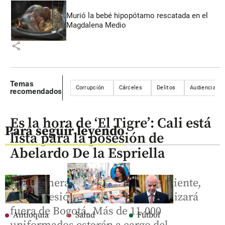
Murió la bebé hipopótamo rescatada en el
Magdalena Medio
share
Temas
Corrupción
Cárceles
Delitos
Audiencia
recomendados
Es la hora de ‘El Tigre’: Cali está
Para seguir leyendo
lista para la posesión de
Abelardo De la Espriella
Por primera vez en la historia reciente,
una posesión presidencial se realizará
fuera de Bogotá. Más de 11.000
Antioquia
Salud
Fútbol