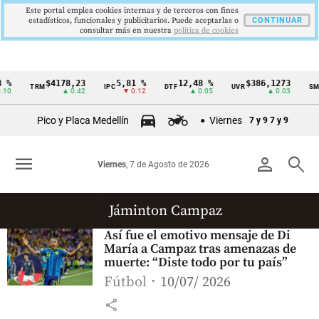
Este portal emplea cookies internas y de terceros con fines
estadísticos, funcionales y publicitarios. Puede aceptarlas o
CONTINUAR
consultar más en nuestra
politica de cookies
 %
$4178,23
5,81 %
12,48 %
$386,1273
TRM
IPC
DTF
UVR
SMM
Cintillo
10
▲ 0.42
▼ 0.12
▲ 0.05
▲ 0.03
de
Pico y Placa Medellín
Viernes
7 y 9
7 y 9
indicadores
económicos
menu
person
search
Viernes
, 7 de Agosto de 2026
Colombia
Jáminton Campaz
Así fue el emotivo mensaje de Di
María a Campaz tras amenazas de
muerte: “Diste todo por tu país”
Fútbol
10/07/ 2026
share