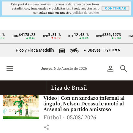
Este portal emplea cookies internas y de terceros con fines
estadísticos, funcionales y publicitarios. Puede aceptarlas o
CONTINUAR
consultar más en nuestra
politica de cookies
%
$4178,23
5,81 %
12,48 %
$386,1273
TRM
IPC
DTF
UVR
SMM
Cintillo
10
▲ 0.42
▼ 0.12
▲ 0.05
▲ 0.03
de
Pico y Placa Medellín
Jueves
3 y 6
3 y 6
indicadores
económicos
menu
person
search
Jueves
, 6 de Agosto de 2026
Colombia
Liga de Brasil
Video | Con un zurdazo infernal al
ángulo, Nelson Deossa le anotó al
Arsenal en partido amistoso
Fútbol
05/08/ 2026
share