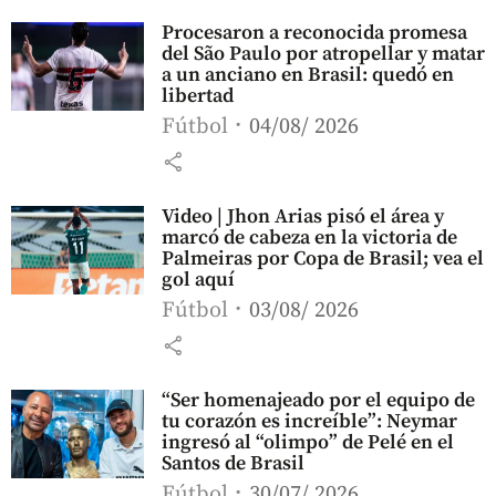
Procesaron a reconocida promesa
del São Paulo por atropellar y matar
a un anciano en Brasil: quedó en
libertad
Fútbol
04/08/ 2026
share
Video | Jhon Arias pisó el área y
marcó de cabeza en la victoria de
Palmeiras por Copa de Brasil; vea el
gol aquí
Fútbol
03/08/ 2026
share
“Ser homenajeado por el equipo de
tu corazón es increíble”: Neymar
ingresó al “olimpo” de Pelé en el
Santos de Brasil
Fútbol
30/07/ 2026