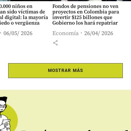
0.000 niños en
Fondos de pensiones no ven
an sido víctimas de
proyectos en Colombia para
l digital: la mayoría
invertir $125 billones que
iedo o vergüenza
Gobierno los hará repatriar
06/05/ 2026
Economía
26/04/ 2026
share
MOSTRAR MÁS