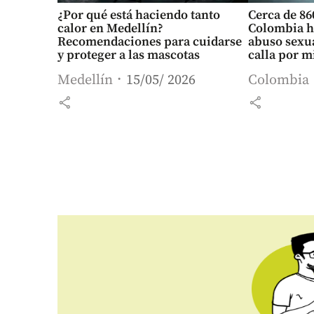
¿Por qué está haciendo tanto
Cerca de 86
calor en Medellín?
Colombia h
Recomendaciones para cuidarse
abuso sexua
y proteger a las mascotas
calla por m
Medellín
15/05/ 2026
Colombia
share
share