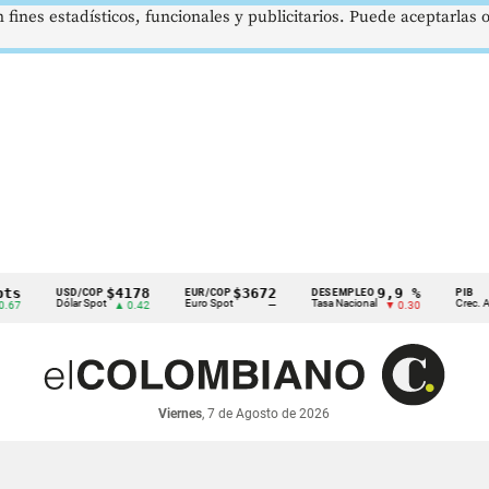
 fines estadísticos, funcionales y publicitarios. Puede aceptarlas
$4178
$3672
9,9 %
USD/COP
EUR/COP
DESEMPLEO
PIB
Dólar Spot
Euro Spot
Tasa Nacional
Crec. Anual
▲ 0.42
—
▼ 0.30
Viernes
, 7 de Agosto de 2026