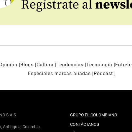
Regístrate al
newsl
Opinión
Blogs
Cultura
Tendencias
Tecnología
Entret
Especiales marcas aliadas
Pódcast
NO S.A.S
GRUPO EL COLOMBIANO
CONTÁCTANOS
o, Antioquia, Colombia.