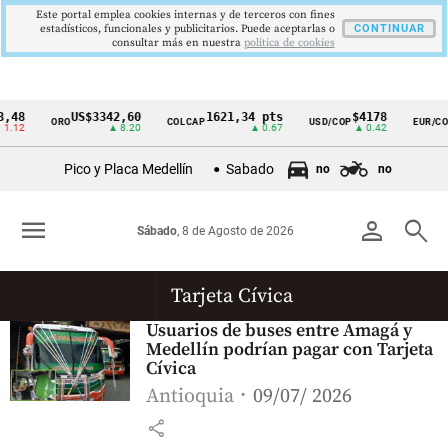
Este portal emplea cookies internas y de terceros con fines
estadísticos, funcionales y publicitarios. Puede aceptarlas o
CONTINUAR
consultar más en nuestra
politica de cookies
,48
US$3342,60
1621,34 pts
$4178
ORO
COLCAP
USD/COP
EUR/COP
Cintillo
1.12
▲ 8.20
▲ 0.67
▲ 0.42
de
Pico y Placa Medellín
Sabado
no
no
indicadores
económicos
menu
person
search
Sábado
, 8 de Agosto de 2026
Colombia
Tarjeta Cívica
Usuarios de buses entre Amagá y
Medellín podrían pagar con Tarjeta
Cívica
Antioquia
09/07/ 2026
share