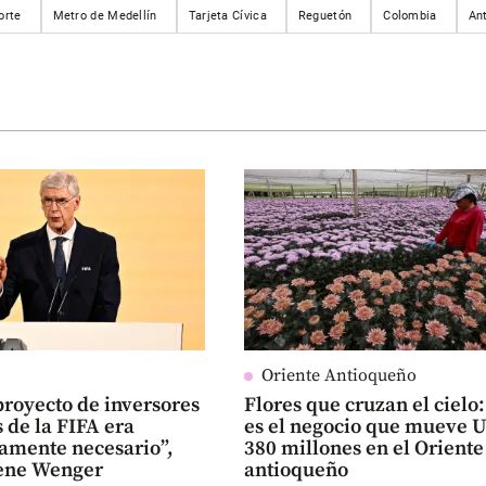
orte
Metro de Medellín
Tarjeta Cívica
Reguetón
Colombia
An
Oriente Antioqueño
proyecto de inversores
Flores que cruzan el cielo:
 de la FIFA era
es el negocio que mueve 
tamente necesario”,
380 millones en el Oriente
sène Wenger
antioqueño