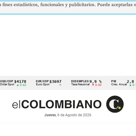
 fines estadísticos, funcionales y publicitarios. Puede aceptarlas
$4178
$3697
9,9 %
2,8 %
EUR/COP
DESEMPLEO
PIB
T
Euro Spot
Tasa Nacional
Crec. Anual
Ta
▲ 0.42
—
▼ 0.30
▲ 0.10
Jueves
, 6 de Agosto de 2026