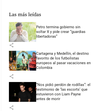
Las más leídas
Petro termina gobierno sin
soltar X y pide crear “guardias
libertadoras”
share
Cartagena y Medellín, el destino
favorito de los futbolistas
europeos al pasar vacaciones en
Colombia
share
“Nos pidió perdón de rodillas”: el
testimonio de ‘las escorts’ que
estuvieron con Liam Payne
antes de morir
share