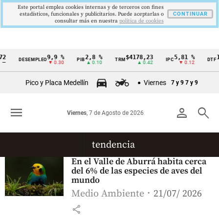
Este portal emplea cookies internas y de terceros con fines
estadísticos, funcionales y publicitarios. Puede aceptarlas o
CONTINUAR
consultar más en nuestra
politica de cookies
2
9,9 %
2,8 %
$4178,23
5,81 %
1
DESEMPLEO
PIB
TRM
IPC
DTF
Cintillo
—
▼ 0.30
▲ 0.10
▲ 0.42
▼ 0.12
de
Pico y Placa Medellín
Viernes
7 y 9
7 y 9
indicadores
económicos
menu
person
search
Viernes
, 7 de Agosto de 2026
Colombia
tendencia
En el Valle de Aburrá habita cerca
del 6% de las especies de aves del
mundo
Medio Ambiente
21/07/ 2026
share