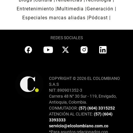
Entretenimiento
Multimedia
Generación
Especiales marcas aliadas
Pódcast
REDES SOCIALES
COPYRIGHT © 2026 EL COLOMBIANO
S.A.S
NIT: 890901352-3
Carrera 48 N° 30 Sur - 119, Envigado,
Antioquia, Colombia.
CONMUTADOR:
(57) (604) 3315252
ATENCIÓN AL CLIENTE:
(57) (604)
3393333
servicio@elcolombiano.com.co
*Para asuntos relacionados con