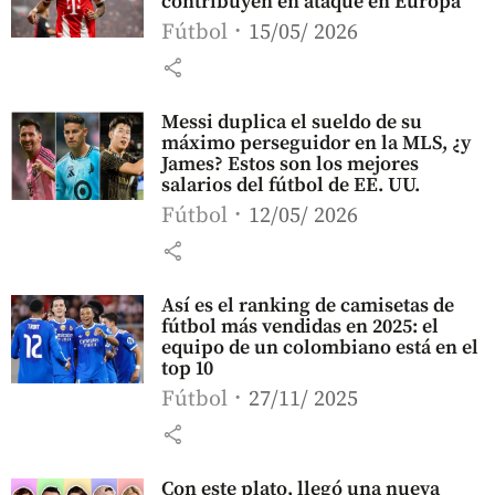
contribuyen en ataque en Europa
Fútbol
15/05/ 2026
share
Messi duplica el sueldo de su
máximo perseguidor en la MLS, ¿y
James? Estos son los mejores
salarios del fútbol de EE. UU.
Fútbol
12/05/ 2026
share
Así es el ranking de camisetas de
fútbol más vendidas en 2025: el
equipo de un colombiano está en el
top 10
Fútbol
27/11/ 2025
share
Con este plato, llegó una nueva