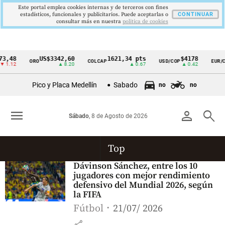
Este portal emplea cookies internas y de terceros con fines
estadísticos, funcionales y publicitarios. Puede aceptarlas o
CONTINUAR
consultar más en nuestra
politica de cookies
3,48
US$3342,60
1621,34 pts
$4178
ORO
COLCAP
USD/COP
EUR/C
Cintillo
 1.12
▲ 8.20
▲ 0.67
▲ 0.42
de
Pico y Placa Medellín
Sabado
no
no
indicadores
económicos
menu
person
search
Sábado
, 8 de Agosto de 2026
Colombia
Top
Dávinson Sánchez, entre los 10
jugadores con mejor rendimiento
defensivo del Mundial 2026, según
la FIFA
Fútbol
21/07/ 2026
share