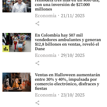
remodela tres más en un solo día,
con una inversión de $27.000
millones
Economía
21/11/ 2025
share
En Colombia hay 507 mil
vendedores ambulantes y generan
$12,8 billones en ventas, reveló el
Dane
Economía
29/10/ 2025
share
Ventas en Halloween aumentarán
entre 30% y 40%, impulsada por
comercio electrónico, disfraces y
fiestas
Economía
23/10/ 2025
share