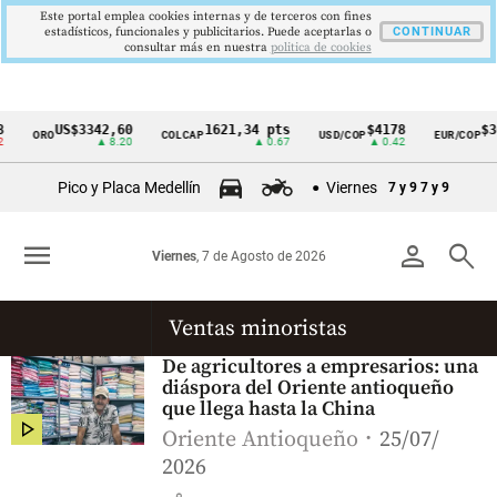
Este portal emplea cookies internas y de terceros con fines
estadísticos, funcionales y publicitarios. Puede aceptarlas o
CONTINUAR
consultar más en nuestra
politica de cookies
US$3342,60
1621,34 pts
$4178
$3
ORO
COLCAP
USD/COP
EUR/COP
Cintillo
▲ 8.20
▲ 0.67
▲ 0.42
de
Pico y Placa Medellín
Viernes
7 y 9
7 y 9
indicadores
económicos
menu
person
search
Viernes
, 7 de Agosto de 2026
Colombia
Ventas minoristas
De agricultores a empresarios: una
diáspora del Oriente antioqueño
que llega hasta la China
Oriente Antioqueño
25/07/
2026