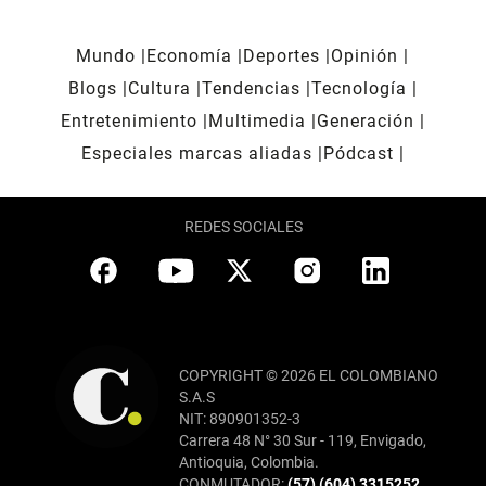
Mundo
Economía
Deportes
Opinión
Blogs
Cultura
Tendencias
Tecnología
Entretenimiento
Multimedia
Generación
Especiales marcas aliadas
Pódcast
REDES SOCIALES
COPYRIGHT © 2026 EL COLOMBIANO
S.A.S
NIT: 890901352-3
Carrera 48 N° 30 Sur - 119, Envigado,
Antioquia, Colombia.
CONMUTADOR:
(57) (604) 3315252