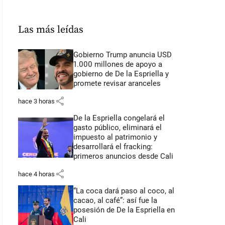
Las más leídas
Gobierno Trump anuncia USD
1.000 millones de apoyo a
gobierno de De la Espriella y
promete revisar aranceles
share
hace 3 horas
De la Espriella congelará el
gasto público, eliminará el
impuesto al patrimonio y
desarrollará el fracking:
primeros anuncios desde Cali
share
hace 4 horas
“La coca dará paso al coco, al
cacao, al café”: así fue la
posesión de De la Espriella en
Cali