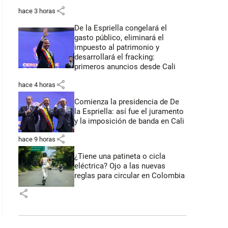
share
hace 3 horas
De la Espriella congelará el
gasto público, eliminará el
impuesto al patrimonio y
desarrollará el fracking:
primeros anuncios desde Cali
share
hace 4 horas
Comienza la presidencia de De
la Espriella: así fue el juramento
y la imposición de banda en Cali
share
hace 9 horas
¿Tiene una patineta o cicla
eléctrica? Ojo a las nuevas
reglas para circular en Colombia
share