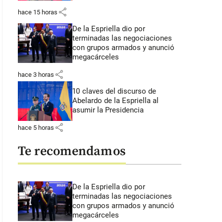
share
hace 15 horas
De la Espriella dio por
terminadas las negociaciones
con grupos armados y anunció
megacárceles
share
hace 3 horas
10 claves del discurso de
Abelardo de la Espriella al
asumir la Presidencia
share
hace 5 horas
Te recomendamos
De la Espriella dio por
terminadas las negociaciones
con grupos armados y anunció
megacárceles