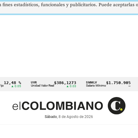
 fines estadísticos, funcionales y publicitarios. Puede aceptarlas
8 %
$386,1273
$1.750.905
UVR
SMMLV
BRENT
Unidad Valor Real
Salario Mínimo
Petróleo
0.05
▲ 0.03
—
Sábado
, 8 de Agosto de 2026