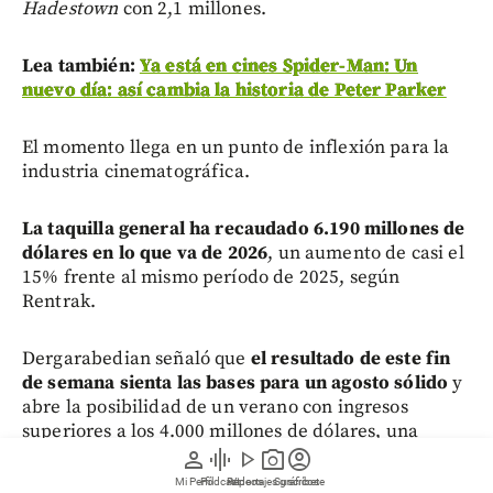
Hadestown
con 2,1 millones.
Lea también:
Ya está en cines Spider-Man: Un
nuevo día: así cambia la historia de Peter Parker
El momento llega en un punto de inflexión para la
industria cinematográfica.
La taquilla general ha recaudado 6.190 millones de
dólares en lo que va de 2026
, un aumento de casi el
15% frente al mismo período de 2025, según
Rentrak.
Dergarabedian señaló que
el resultado de este fin
de semana sienta las bases para un agosto sólido
y
abre la posibilidad de un verano con ingresos
superiores a los 4.000 millones de dólares, una
marca que en los años pospandemia solo se había
person
graphic_eq
play_arrow
photo_camera
account_circle
alcanzado en 2023.
Mi Perfil
Pódcast
Reportajes gráficos
Videos
Suscríbete