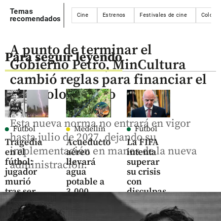
Temas
Cine
Estrenos
Festivales de cine
Colomb
recomendados
A punto de terminar el
Para seguir leyendo
Gobierno Petro, MinCultura
cambió reglas para financiar el
cine colombiano
Esta nueva norma no entrará en vigor
Fútbol
Medellín
Fútbol
hasta julio de 2027, dejando su
Tragedia
Acueducto
La FIFA
implementación en manos de la nueva
en el
aéreo
intenta
fútbol:
llevará
superar
administración.
jugador
agua
su crisis
murió
potable a
con
tras ser
3.000
disculpas
alcanzado
habitantes
y dio su
por un
de
“pleno