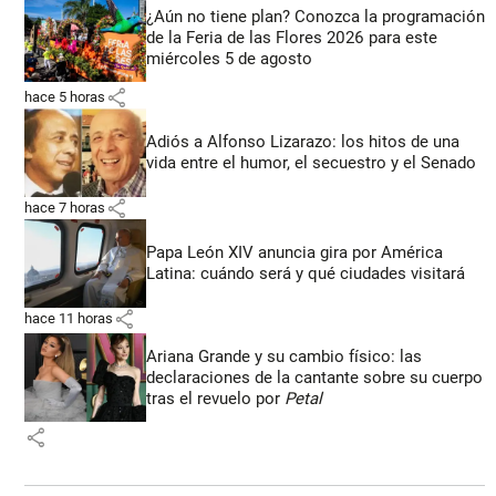
¿Aún no tiene plan? Conozca la programación
de la Feria de las Flores 2026 para este
miércoles 5 de agosto
share
hace 5 horas
Adiós a Alfonso Lizarazo: los hitos de una
vida entre el humor, el secuestro y el Senado
share
hace 7 horas
Papa León XIV anuncia gira por América
Latina: cuándo será y qué ciudades visitará
share
hace 11 horas
Ariana Grande y su cambio físico: las
declaraciones de la cantante sobre su cuerpo
tras el revuelo por
Petal
share