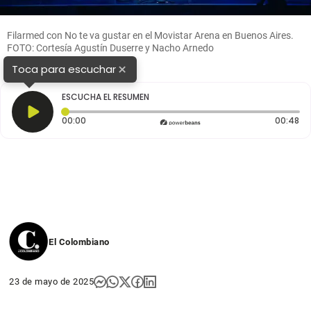
Filarmed con No te va gustar en el Movistar Arena en Buenos Aires.
FOTO: Cortesía Agustín Duserre y Nacho Arnedo
×
Toca para escuchar
ESCUCHA EL RESUMEN
Tiempo transcurrido: 0 segundos
Du
00:00
00:48
El Colombiano
23 de mayo de 2025