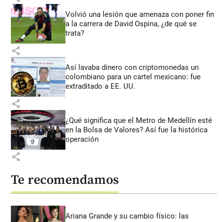
Volvió una lesión que amenaza con poner fin
a la carrera de David Ospina, ¿de qué se
trata?
share
Así lavaba dinero con criptomonedas
un
colombiano para un cartel mexicano: fue
extraditado a EE. UU.
share
¿Qué significa que el Metro de Medellín esté
en la Bolsa de Valores? Así fue la histórica
operación
share
Te recomendamos
Ariana Grande y su cambio físico: las