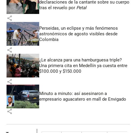
declaraciones de la cantante sobre su cuerpo
tras el revuelo por
Petal
share
Perseidas, un eclipse y más fenómenos
astronómicos de agosto visibles desde
Colombia
share
¿Le alcanza para una hamburguesa triple?
Una primera cita en Medellín ya cuesta entre
$100.000 y $150.000
share
Minuto a minuto: así asesinaron a
empresario aguacatero en mall de Envigado
share