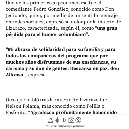
Uno de los primeros en pronunciarse fue el
comediante Pedro González, conocido como Don
Jediondo, quien, por medio de un sentido mensaje
en redes sociales, expresó su dolor por la muerte de
Lizarazo, caracterizada, según él, como
“una gran
pérdida para el humor colombiano”.
“Mi abrazo de solidaridad para su familia y para
todos los compañeros del programa que por
muchos años disfrutamos de sus enseñanzas, su
carisma y su don de gentes. Descansa en paz, don
Alfonso”
, expresó.
Otro que habló tras la muerte de Lizarazo fue
Nelson Polanía, más conocido como Polilla o
Fosforito: “
Agradezco profundamente haber sido
recibido por un grande de la presentación
en mis
person
graphic_eq
play_arrow
photo_camera
account_circle
inicios en Sábados Felices. Tu calidez nunca se
Mi Perfil
Pódcast
Reportajes gráficos
Videos
Suscríbete