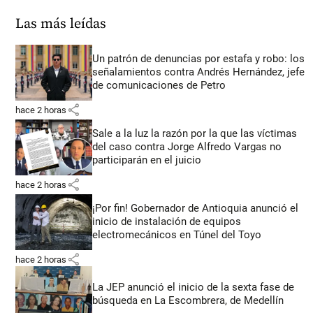
Las más leídas
Un patrón de denuncias por estafa y robo: los
señalamientos contra Andrés Hernández, jefe
de comunicaciones de Petro
share
hace 2 horas
Sale a la luz la razón por la que las víctimas
del caso contra Jorge Alfredo Vargas no
participarán en el juicio
share
hace 2 horas
¡Por fin! Gobernador de Antioquia anunció el
inicio de instalación de equipos
electromecánicos en Túnel del Toyo
share
hace 2 horas
La JEP anunció el inicio de la sexta fase de
búsqueda en La Escombrera, de Medellín