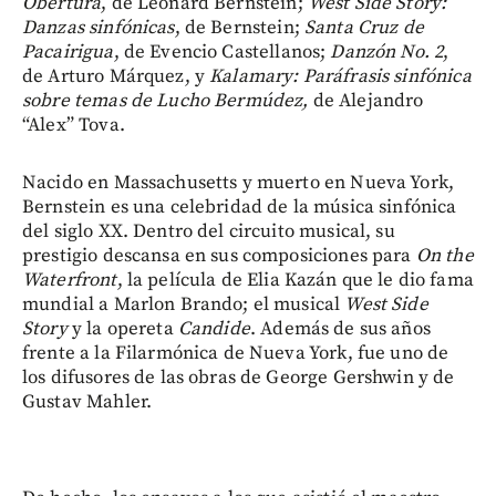
Obertura
, de Leonard Bernstein;
West Side Story:
Danzas sinfónicas
, de Bernstein;
Santa Cruz de
Pacairigua
, de Evencio Castellanos;
Danzón No. 2
,
de Arturo Márquez, y
Kalamary: Paráfrasis sinfónica
sobre temas de Lucho Bermúdez,
de Alejandro
“Alex” Tova.
Nacido en Massachusetts y muerto en Nueva York,
Bernstein es una celebridad de la música sinfónica
del siglo XX. Dentro del circuito musical, su
prestigio descansa en sus composiciones para
On the
Waterfront
, la película de Elia Kazán que le dio fama
mundial a Marlon Brando; el musical
West Side
Story
y la opereta
Candide
. Además de sus años
frente a la Filarmónica de Nueva York, fue uno de
los difusores de las obras de George Gershwin y de
Gustav Mahler.