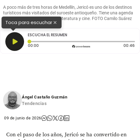
A poco más de tres horas de Medellín, Jericó es uno de los destinos
turísticos más visitados del suroeste antioqueño. Tiene una agenda
cultural robusta, con música, literatura y cine. FOTO Camilo Suárez
×
Toca para escuchar
ESCUCHA EL RESUMEN
Tiempo transcurrido: 0 segundos
Du
00:00
00:46
Ángel Castaño Guzmán
Tendencias
09 de junio de 2026
Con el paso de los años, Jericó se ha convertido en