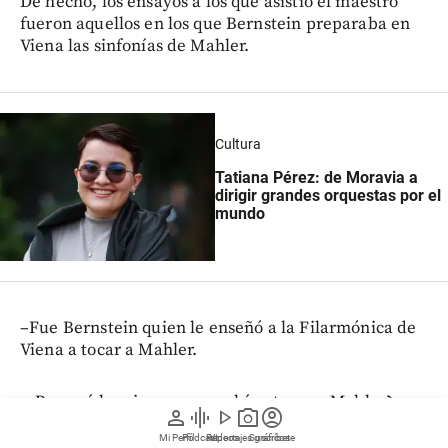
De hecho, los ensayos a los que asistió el maestro
fueron aquellos en los que Bernstein preparaba en
Viena las sinfonías de Mahler.
Cultura
Tatiana Pérez: de Moravia a
dirigir grandes orquestas por el
mundo
–Fue Bernstein quien le enseñó a la Filarmónica de
Viena a tocar a Mahler.
–¿Por qué los vieneses no sabían tocar a Mahler?
person
graphic_eq
play_arrow
photo_camera
account_circle
Mi Perfil
Pódcast
Reportajes gráficos
Videos
Suscríbete