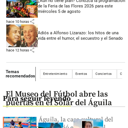
¿Aún no tiene plan? Conozca la programación
de la Feria de las Flores 2026 para este
miércoles 5 de agosto
share
hace 10 horas
Adiós a Alfonso Lizarazo: los hitos de una
vida entre el humor, el secuestro y el Senado
share
hace 12 horas
Temas
Entretenimiento
Eventos
Conciertos
Colo
recomendados
El Museo del Fútbol abre las
Para seguir leyendo
puertas en el Solar del Águila
El Solar del Águila, la casa cultural del
Águila Descalza, abrió el Museo del