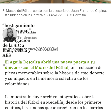
Economía
Acolgen
El Museo del Fútbol contó con la asesoría de Juan Fernando Ospina.
denuncia
Está ubicado en la Carrera 45D #59-72. FOTO Cortesía.
supuesto
“hostigamiento
institucional”
Sara Kapkin
tras
Tendencias
investigación
de la SIC a
05 de agosto de 2026
Enel, Celsia y
AES
El Águila Descalza abrió una nueva puerta a su
share
universo con el Museo del Fútbol,
una colección de
piezas memorables sobre la historia de este deporte
y su impacto en la memoria colectiva de los
colombianos.
La muestra incluye archivo fotográfico sobre la
historia del fútbol en Medellín, desde los primeros
equipos, las canchas que aparecieron en los barrios