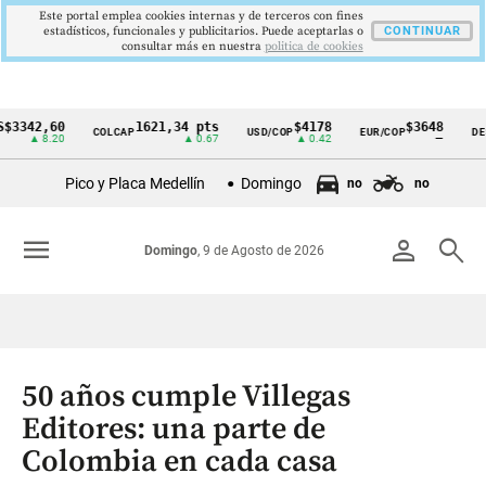
Este portal emplea cookies internas y de terceros con fines
estadísticos, funcionales y publicitarios. Puede aceptarlas o
CONTINUAR
consultar más en nuestra
politica de cookies
2,60
1621,34 pts
$4178
$3648
COLCAP
USD/COP
EUR/COP
DESEMPL
Cintillo
 8.20
▲ 0.67
▲ 0.42
—
de
Pico y Placa Medellín
Domingo
no
no
indicadores
económicos
menu
person
search
Domingo
, 9 de Agosto de 2026
Colombia
50 años cumple Villegas
Editores: una parte de
Colombia en cada casa