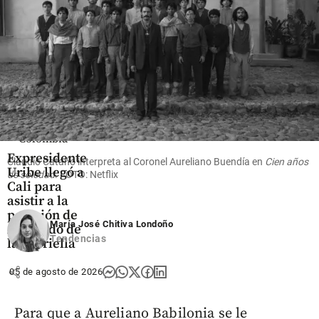
de la
Espriella
Espriella
share
share
Colombia
Expresidente
Claudio Cataño interpreta al Coronel Aureliano Buendía en
Cien años
Uribe llegó a
de soledad
. FOTO: Netflix
Cali para
asistir a la
posesión de
María José Chitiva Londoño
Abelardo de
Tendencias
la Espriella
share
05 de agosto de 2026
Para que a Aureliano Babilonia se le