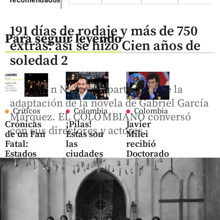
recomendados
191 días de rodaje y más de 750
Para seguir leyendo
extras: así se hizo Cien años de
soledad 2
Ya está en Netflix la parte final de la
adaptación de la novela de Gabriel García
Críticos
Colombia
Colombia
Márquez. EL COLOMBIANO conversó
Crónicas
¡Pilas!
Javier
con sus directores y actores.
de un Fan
Estas son
Milei
Fatal:
las
recibió
Estados
ciudades
Doctorado
Alterados
donde
Honoris
decide
hay ley
Causa en
volver a
seca por
Cali antes
escucharse
posesión
de la
de
posesión
share
Abelardo
de De La