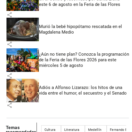
este 6 de agosto en la Feria de las Flores
share
Murió la bebé hipopótamo rescatada en el
Magdalena Medio
share
¿Aún no tiene plan? Conozca la programación
de la Feria de las Flores 2026 para este
miércoles 5 de agosto
share
Adiós a Alfonso Lizarazo: los hitos de una
vida entre el humor, el secuestro y el Senado
share
Temas
Cultura
Literatura
Medellín
Fernando Bot