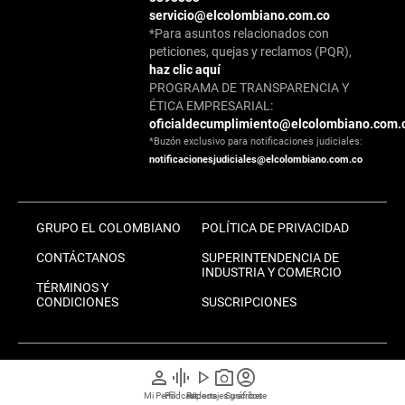
servicio@elcolombiano.com.co
*Para asuntos relacionados con
peticiones, quejas y reclamos (PQR),
haz clic aquí
PROGRAMA DE TRANSPARENCIA Y
ÉTICA EMPRESARIAL:
oficialdecumplimiento@elcolombiano.com.
*Buzón exclusivo para notificaciones judiciales:
notificacionesjudiciales@elcolombiano.com.co
GRUPO EL COLOMBIANO
POLÍTICA DE PRIVACIDAD
CONTÁCTANOS
SUPERINTENDENCIA DE
INDUSTRIA Y COMERCIO
TÉRMINOS Y
CONDICIONES
SUSCRIPCIONES
person
graphic_eq
play_arrow
photo_camera
account_circle
MIEMBRO DE:
Mi Perfil
Pódcast
Reportajes gráficos
Videos
Suscríbete