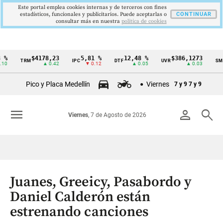
Este portal emplea cookies internas y de terceros con fines
estadísticos, funcionales y publicitarios. Puede aceptarlas o
CONTINUAR
consultar más en nuestra
politica de cookies
$4178,23
5,81 %
12,48 %
$386,1273
$
TRM
IPC
DTF
UVR
SMMLV
Cintillo
▲ 0.42
▼ 0.12
▲ 0.05
▲ 0.03
de
Pico y Placa Medellín
Viernes
7 y 9
7 y 9
indicadores
económicos
menu
person
search
Viernes
, 7 de Agosto de 2026
Colombia
Juanes, Greeicy, Pasabordo y
Daniel Calderón están
estrenando canciones