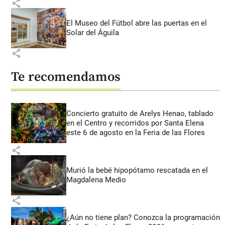
share
El Museo del Fútbol abre las puertas en el
Solar del Águila
share
Te recomendamos
Concierto gratuito de Arelys Henao, tablado
en el Centro y recorridos por Santa Elena
este 6 de agosto en la Feria de las Flores
share
Murió la bebé hipopótamo rescatada en el
Magdalena Medio
share
¿Aún no tiene plan? Conozca la programación