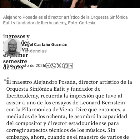
Economía
Alejandro Posada es el director artístico de la Orquesta Sinfónica
Mineros
Eafit y fundador de IberAcademy, Foto: Cortesía.
logra
ingresos y
utilidades
Ángel Castaño Guzmán
récord en
Tendencias
el primer
semestre
05 de agosto de 2026
de 2026
share
El maestro Alejandro Posada, director artístico de la
Orquesta Sinfónica Eafit y fundador de
IberAcademy, recuerda la impresión que tuvo al
asistir a uno de los ensayos de Leonard Bernstein
con la Filarmónica de Viena. Dice que entonces, a
mediados de los ochenta, le asombró la capacidad
del compositor y director estadounidense para
corregir aspectos técnicos de los músicos. Sin
embargo, ahora, cuando es el maestro de varios de