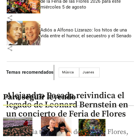
de la Feria de las Flores 2026 para este
miércoles 5 de agosto
share
Adiós a Alfonso Lizarazo: los hitos de una
vida entre el humor, el secuestro y el Senado
share
Temas recomendados
Música
Juanes
Alejandro Posada reivindica el
Para seguir leyendo
legado de Leonard Bernstein en
un concierto de Feria de Flores
Durante la temporada de Feria de Flores,