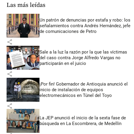
Las más leídas
Un patrón de denuncias por estafa y robo: los
señalamientos contra Andrés Hernández, jefe
de comunicaciones de Petro
share
Sale a la luz la razón por la que las víctimas
del caso contra Jorge Alfredo Vargas no
participarán en el juicio
share
¡Por fin! Gobernador de Antioquia anunció el
inicio de instalación de equipos
electromecánicos en Túnel del Toyo
share
La JEP anunció el inicio de la sexta fase de
búsqueda en La Escombrera, de Medellín