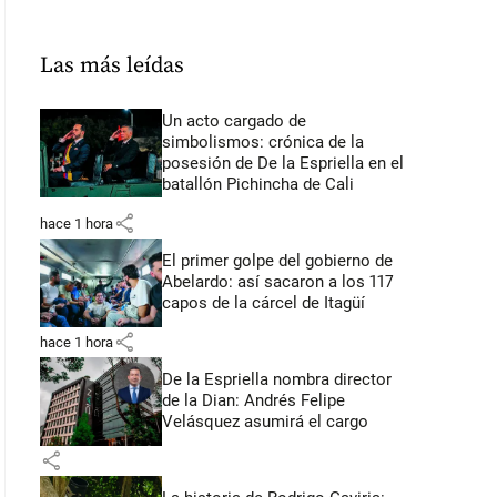
Las más leídas
Un acto cargado de
simbolismos: crónica de la
posesión de De la Espriella en el
batallón Pichincha de Cali
share
hace 1 hora
El primer golpe del gobierno de
Abelardo: así sacaron a los 117
capos de la cárcel de Itagüí
share
hace 1 hora
De la Espriella nombra director
de la Dian: Andrés Felipe
Velásquez asumirá el cargo
share