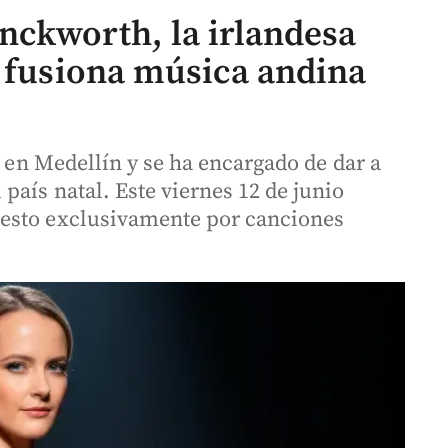
ckworth, la irlandesa
y fusiona música andina
e en Medellín y se ha encargado de dar a
aís natal. Este viernes 12 de junio
esto exclusivamente por canciones