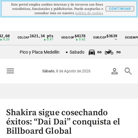
Este portal emplea cookies internas y de terceros con fines
estadísticos, funcionales y publicitarios. Puede aceptarlas o
CONTINUAR
consultar más en nuestra
politica de cookies
1621,34 pts
$4178
$3639
9,
COLCAP
USD/COP
EUR/COP
DESEMPLEO
Cintillo
▲ 0.67
▲ 0.42
—
▼ 
de
Pico y Placa Medellín
Sabado
no
no
indicadores
económicos
menu
person
search
Sábado
, 8 de Agosto de 2026
Colombia
Shakira sigue cosechando
éxitos: “Dai Dai” conquista el
Billboard Global