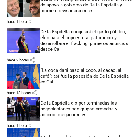
de apoyo a gobierno de De la Espriella y
promete revisar aranceles
share
hace 1 hora
De la Espriella congelará el gasto público,
eliminará el impuesto al patrimonio y
desarrollará el fracking: primeros anuncios
desde Cali
share
hace 2 horas
“La coca dará paso al coco, al cacao, al
café”: así fue la posesión de De la Espriella
en Cali
share
hace 13 horas
De la Espriella dio por terminadas las
negociaciones con grupos armados y
anunció megacárceles
share
hace 1 hora