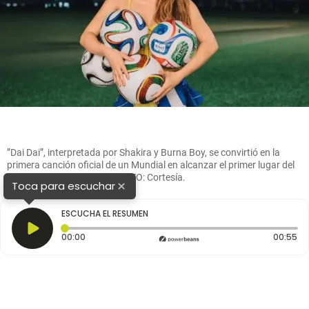
”Dai Dai”, interpretada por Shakira y Burna Boy, se convirtió en la
primera canción oficial de un Mundial en alcanzar el primer lugar del
Billboard Global Excl. U.S. FOTO: Cortesía.
×
Toca para escuchar
ESCUCHA EL RESUMEN
Tiempo transcurrido: 0 segundos
Du
00:00
00:55