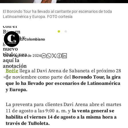
marcó su
primer gol
El Borondo Tour ha llevado al cantante por escenarios de toda
de la
Latinoamérica y Europa. FOTO cortesía
temporada
con el
Bayern
1
2
Múnich y
El Colombiano
ganó
nuevo
título; vea
06 de agosto de 2026
aquí la
anotación
Beéle
llega al Davi Arena de Sabaneta el próximo 28
share
de noviembre como parte del
Borondo Tour, la gira
que lo ha llevado por escenarios de Latinoamérica
y Europa.
La preventa para clientes Davi Arena abre el martes
11 de agosto a las 9:00 a. m. y
la venta general se
habilita el viernes 14 de agosto a la misma hora a
través de TuBoleta.