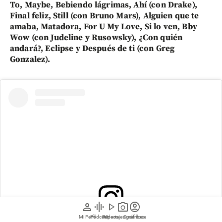
To, Maybe, Bebiendo lágrimas, Ahí (con Drake),
Final feliz, Still (con Bruno Mars), Alguien que te
amaba, Matadora, For U My Love, Si lo ven, Bby
Wow (con Judeline y Rusowsky), ¿Con quién
andará?, Eclipse y Después de ti (con Greg
Gonzalez).
person
graphic_eq
play_arrow
photo_camera
account_circle
Mi Perfil
Pódcast
Reportajes gráficos
Videos
Suscríbete