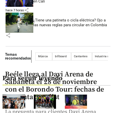
en Cali
share
hace 7 horas
¿Tiene una patineta o cicla eléctrica? Ojo a
las nuevas reglas para circular en Colombia
share
Temas
Música
billboard
Cantantes
Industria mus
recomendados
Beéle llega al Davi Arena de
Para seguir leyendo
Sabaneta el 28 de noviembre
con el Borondo Tour: fechas de
preventa y setlist
La preventa para clientes Davi Arena