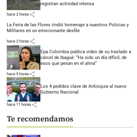
registran actividad intensa
share
hace 2 horas
La Feria de las Flores rindió homenaje a nuestros Policias y
Militares en un emocionante desfile
share
hace 2 horas
Epa Colombia publica video de su traslado a
cárcel de Ibagué: “Ha sido un día difícil, de
esos que pesan en el alma”
share
hace 5 horas
Los 4 pedidos clave de Antioquia al nuevo
Gobierno Nacional
share
hace 11 horas
Te recomendamos