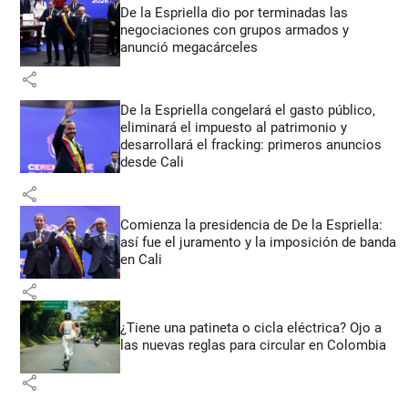
De la Espriella dio por terminadas las
negociaciones con grupos armados y
anunció megacárceles
share
De la Espriella congelará el gasto público,
eliminará el impuesto al patrimonio y
desarrollará el fracking: primeros anuncios
desde Cali
share
Comienza la presidencia de De la Espriella:
así fue el juramento y la imposición de banda
en Cali
share
¿Tiene una patineta o cicla eléctrica? Ojo a
las nuevas reglas para circular en Colombia
share