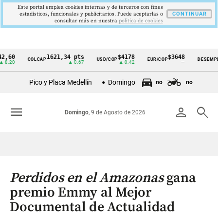
Este portal emplea cookies internas y de terceros con fines
estadísticos, funcionales y publicitarios. Puede aceptarlas o
CONTINUAR
consultar más en nuestra
politica de cookies
1621,34 pts
$4178
$3648
9,
COLCAP
USD/COP
EUR/COP
DESEMPLEO
Cintillo
▲ 0.67
▲ 0.42
—
▼ 0
de
Pico y Placa Medellín
Domingo
no
no
indicadores
económicos
menu
person
search
Domingo
, 9 de Agosto de 2026
Colombia
Perdidos en el Amazonas
gana
premio Emmy al Mejor
Documental de Actualidad