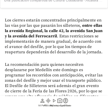
Una publicación compartida de Cultura Ciudadana - Alcaldía de Medellín (@cultura.med)
Los cierres estarán concentrados principalmente en
las vías por las que pasarán los silleteros,
entre ellas
la avenida Regional, la calle 42, la avenida San Juan
y la avenida del Ferrocarril
. Estas restricciones se
implementarán de manera gradual, de acuerdo con
el avance del desfile, por lo que los tiempos de
reapertura dependerán del desarrollo de la jornada.
La recomendación para quienes necesiten
desplazarse por Medellín este domingo es
programar los recorridos con anticipación, evitar las
zonas del desfile y mejor usar el transporte público.
El Desfile de Silleteros será además el gran evento
de cierre de la Feria de las Flores 2026, por lo que se
espera una alta afluencia de público en diferentes
person
graphic_eq
play_arrow
photo_camera
account_circle
puntos de la ciudad.
Mi Perfil
Pódcast
Reportajes gráficos
Videos
Suscríbete