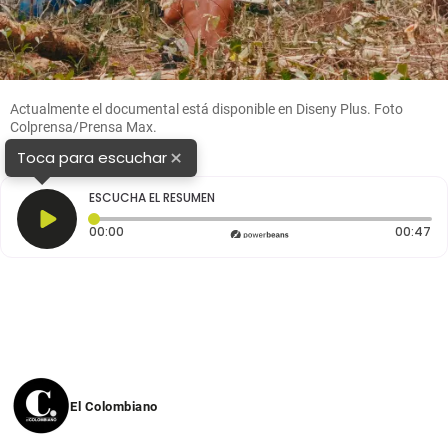
Actualmente el documental está disponible en Diseny Plus. Foto
Colprensa/Prensa Max.
×
Toca para escuchar
ESCUCHA EL RESUMEN
Tiempo transcurrido: 0 segundos
Du
00:00
00:47
El Colombiano