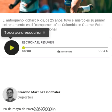
El antioqueño Richard Ríos, de 25 años, tuvo el miércoles su primer
entrenamiento en el “campamento” de Colombia en Guarne. Foto:
tomada del x de @AtleticoNacional
×
Toca para escuchar
ESCUCHA EL RESUMEN
Tiempo transcurrido: 0 segundos
Du
00:00
00:44
Brandon Martínez González
Deportes
20 de mayo de 2026