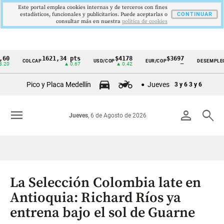
Este portal emplea cookies internas y de terceros con fines
estadísticos, funcionales y publicitarios. Puede aceptarlas o
CONTINUAR
consultar más en nuestra
politica de cookies
1621,34 pts
$4178
$3697
9,9 
COLCAP
USD/COP
EUR/COP
DESEMPLEO
Cintillo
▲ 0.67
▲ 0.42
—
▼ 0.3
de
Pico y Placa Medellín
Jueves
3 y 6
3 y 6
indicadores
económicos
menu
person
search
Jueves
, 6 de Agosto de 2026
Colombia
La Selección Colombia late en
Antioquia: Richard Ríos ya
entrena bajo el sol de Guarne