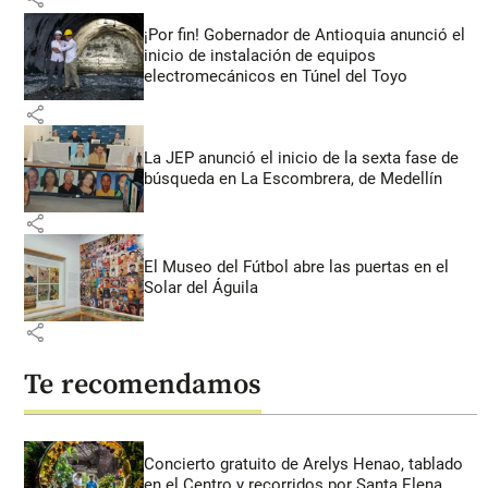
¡Por fin! Gobernador de Antioquia anunció el
inicio de instalación de equipos
electromecánicos en Túnel del Toyo
share
La JEP anunció el inicio de la sexta fase de
búsqueda en La Escombrera, de Medellín
share
El Museo del Fútbol abre las puertas en el
Solar del Águila
share
Te recomendamos
Concierto gratuito de Arelys Henao, tablado
en el Centro y recorridos por Santa Elena