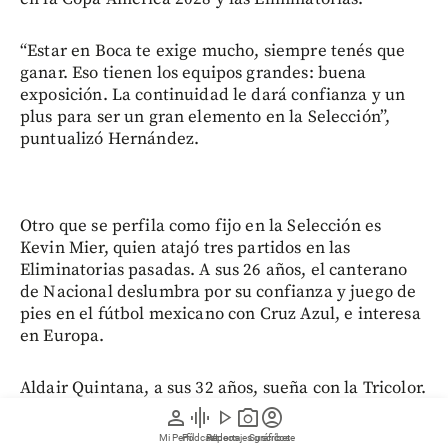
“Estar en Boca te exige mucho, siempre tenés que
ganar. Eso tienen los equipos grandes: buena
exposición. La continuidad le dará confianza y un
plus para ser un gran elemento en la Selección”,
puntualizó Hernández.
Otro que se perfila como fijo en la Selección es
Kevin Mier, quien atajó tres partidos en las
Eliminatorias pasadas. A sus 26 años, el canterano
de Nacional deslumbra por su confianza y juego de
pies en el fútbol mexicano con Cruz Azul, e interesa
en Europa.
Aldair Quintana, a sus 32 años, sueña con la Tricolor.
Con el equipo nacional tuvo microciclos en el pasado
person
graphic_eq
play_arrow
photo_camera
account_circle
y actualmente está en Independiente del Valle de
Mi Perfil
Pódcast
Reportajes gráficos
Videos
Suscríbete