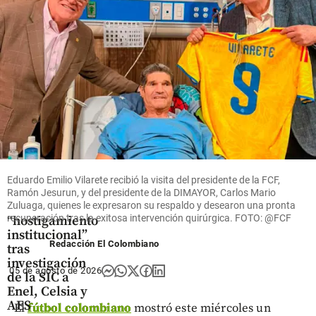
Esto dice
a Petro
un
estudio
share
share
Economía
Acolgen
Eduardo Emilio Vilarete recibió la visita del presidente de la FCF,
denuncia
Ramón Jesurun, y del presidente de la DIMAYOR, Carlos Mario
supuesto
Zuluaga, quienes le expresaron su respaldo y desearon una pronta
recuperación tras la exitosa intervención quirúrgica. FOTO: @FCF
“hostigamiento
institucional”
Redacción El Colombiano
tras
investigación
05 de agosto de 2026
de la SIC a
Enel, Celsia y
AES
El
fútbol colombiano
mostró este miércoles un