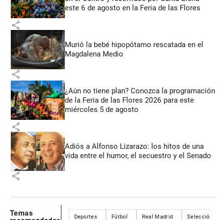
este 6 de agosto en la Feria de las Flores
share
Murió la bebé hipopótamo rescatada en el
Magdalena Medio
share
¿Aún no tiene plan? Conozca la programación
de la Feria de las Flores 2026 para este
miércoles 5 de agosto
share
Adiós a Alfonso Lizarazo: los hitos de una
vida entre el humor, el secuestro y el Senado
share
Temas
Deportes
Fútbol
Real Madrid
Selección C