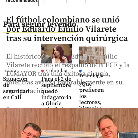
recomendados
El fútbol colombiano se unió
Para seguir leyendo
por Eduardo Emilio Vilarete
tras su intervención quirúrgica
El histórico goleador Eduardo Emilio
Vilarete recibió el respaldo de la FCF y la
Inicio
Colombia
DIMAYOR tras una exitosa cirugía,
Tecnología
Situación
Para el 2 de
mientras avanza favorablemente en su
¿Qué
de
septiembre
prefieren
recuperación.
seguridad
quedó
los
en Cali
indagatoria
lectores,
a Gloria
historias
share
Arizabaleta
escritas
por
por IA o
maniobras
por
para
humanos?
suspender