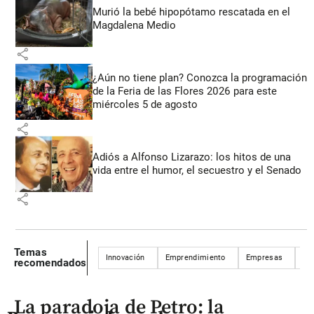
Murió la bebé hipopótamo rescatada en el
Magdalena Medio
share
¿Aún no tiene plan? Conozca la programación
de la Feria de las Flores 2026 para este
miércoles 5 de agosto
share
Adiós a Alfonso Lizarazo: los hitos de una
vida entre el humor, el secuestro y el Senado
share
Temas
Innovación
Emprendimiento
Empresas
Ec
recomendados
La paradoja de Petro: la