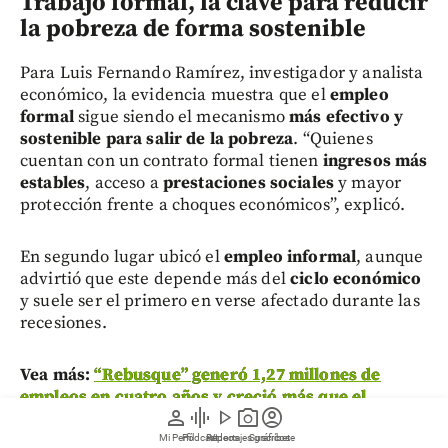
Trabajo formal, la clave para reducir
la pobreza de forma sostenible
Para Luis Fernando Ramírez, investigador y analista
económico, la evidencia muestra que el
empleo
formal
sigue siendo el mecanismo
más efectivo y
sostenible para salir de la pobreza
. “Quienes
cuentan con un contrato formal tienen
ingresos más
estables
, acceso a
prestaciones sociales
y mayor
protección frente a choques económicos”, explicó.
En segundo lugar ubicó el
empleo informal
, aunque
advirtió que este depende más del
ciclo económico
y suele ser el primero en verse afectado durante las
recesiones.
Vea más:
“Rebusque” generó 1,27 millones de
empleos en cuatro años y creció más que el
person
graphic_eq
play_arrow
photo_camera
account_circle
trabajo particular
Mi Perfil
Pódcast
Reportajes gráficos
Videos
Suscríbete