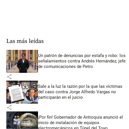
Las más leídas
Un patrón de denuncias por estafa y robo: los
señalamientos contra Andrés Hernández, jefe
de comunicaciones de Petro
share
Sale a la luz la razón por la que las víctimas
del caso contra Jorge Alfredo Vargas no
participarán en el juicio
share
¡Por fin! Gobernador de Antioquia anunció el
inicio de instalación de equipos
electromecánicos en Túnel del Toyo