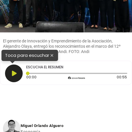
El gerente de Innovación y Emprendimiento de la Asociación,
Alejandro Olaya, entregó los reconocimientos en el marco del 12º
Innovation Land Summit de la Andi. FOTO: Andi
×
Toca para escuchar
ESCUCHA EL RESUMEN
Tiempo transcurrido: 0 segundos
Du
00:00
00:55
Miguel Orlando Alguero
Economía