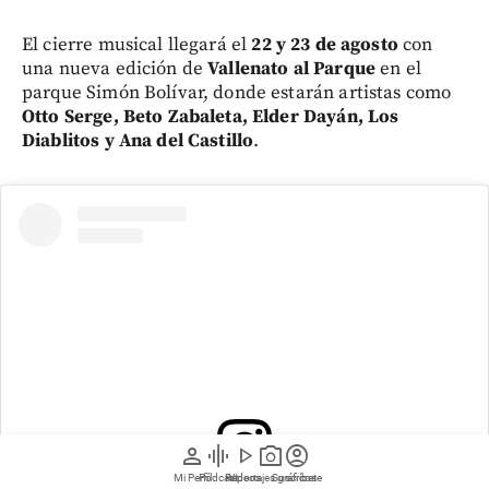
El cierre musical llegará el
22 y 23 de agosto
con
una nueva edición de
Vallenato al Parque
en el
parque Simón Bolívar, donde estarán artistas como
Otto Serge, Beto Zabaleta, Elder Dayán, Los
Diablitos y Ana del Castillo
.
person
graphic_eq
play_arrow
photo_camera
account_circle
Mi Perfil
Pódcast
Reportajes gráficos
Videos
Suscríbete