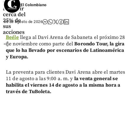
tras
El Colombiano
adquirir
cerca del
25% de
06 de agosto de 2026
sus
acciones
Beéle
llega al Davi Arena de Sabaneta el próximo 28
share
de noviembre como parte del
Borondo Tour, la gira
que lo ha llevado por escenarios de Latinoamérica
y Europa.
La preventa para clientes Davi Arena abre el martes
11 de agosto a las 9:00 a. m. y
la venta general se
habilita el viernes 14 de agosto a la misma hora a
través de TuBoleta.