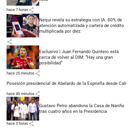
share
hace 7 horas
Nequi revela su estrategia con IA: 80% de
atención automatizada y cartera de crédito
multiplicada por diez
share
Exclusivo | Juan Fernando Quintero está
cerca de volver al DIM: “Hay una gran
posibilidad”
share
hace 25 minutos
Posesión presidencial de Abelardo de la Espriella desde Cali
share
hace 45 minutos
Gustavo Petro abandona la Casa de Nariño
tras cuatro años en la Presidencia
share
hace 3 horas