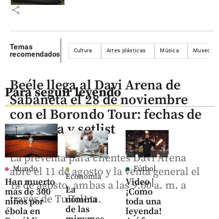
share
Temas
Cultura
Artes plásticas
Música
Museos
recomendados
Beéle llega al Davi Arena de
Para seguir leyendo
Sabaneta el 28 de noviembre
con el Borondo Tour: fechas de
preventa y setlist
La preventa para clientes Davi Arena
Mundo
Fútbol
abre el 11 de agosto y la venta general el
Economía
Han muerto
Video |
14 de agosto, ambas a las 9:00 a. m. a
La
más de 300
¡Como
través de TuBoleta.
nómina
niños por
toda una
de las
ébola en
leyenda!