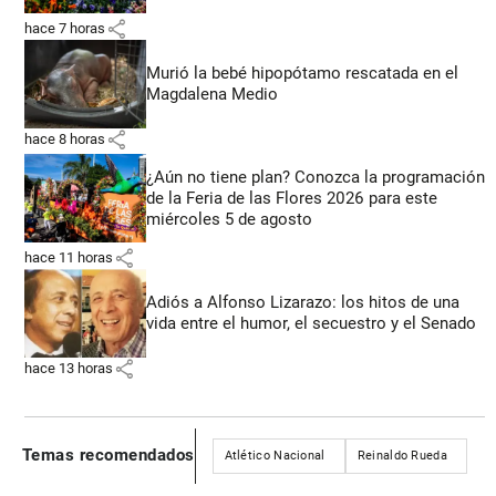
share
hace 7 horas
Murió la bebé hipopótamo rescatada en el
Magdalena Medio
share
hace 8 horas
¿Aún no tiene plan? Conozca la programación
de la Feria de las Flores 2026 para este
miércoles 5 de agosto
share
hace 11 horas
Adiós a Alfonso Lizarazo: los hitos de una
vida entre el humor, el secuestro y el Senado
share
hace 13 horas
Temas recomendados
Atlético Nacional
Reinaldo Rueda