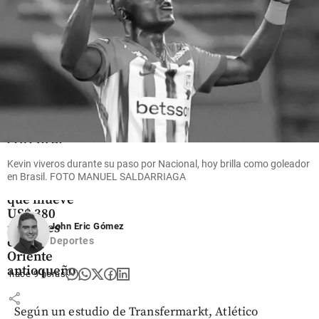
share
Oriente
Antioqueño
Flores que
cruzan el
cielo: así
Kevin viveros durante su paso por Nacional, hoy brilla como goleador
es el
en Brasil. FOTO MANUEL SALDARRIAGA
negocio
que mueve
US$ 380
millones
John Eric Gómez
en el
Deportes
Oriente
antioqueño
hace 9 horas
share
Según un estudio de Transfermarkt, Atlético