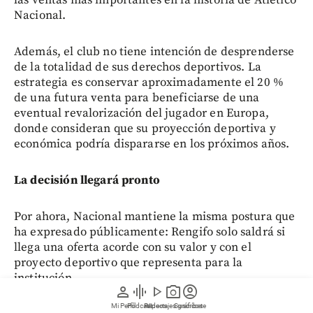
las ventas más importantes en la historia de Atlético
Nacional.
Además, el club no tiene intención de desprenderse
de la totalidad de sus derechos deportivos. La
estrategia es conservar aproximadamente el 20 %
de una futura venta para beneficiarse de una
eventual revalorización del jugador en Europa,
donde consideran que su proyección deportiva y
económica podría dispararse en los próximos años.
La decisión llegará pronto
Por ahora, Nacional mantiene la misma postura que
ha expresado públicamente: Rengifo solo saldrá si
llega una oferta acorde con su valor y con el
proyecto deportivo que representa para la
institución.
person
graphic_eq
play_arrow
photo_camera
account_circle
Mi Perfil
Pódcast
Reportajes gráficos
Videos
Suscríbete