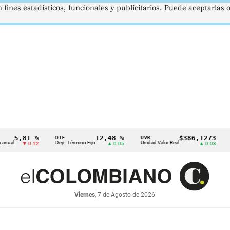
 fines estadísticos, funcionales y publicitarios. Puede aceptarlas
1 %
12,48 %
$386,1273
DTF
UVR
SMMLV
Dep. Término Fijo
Unidad Valor Real
Salario Mí
 0.12
▲ 0.05
▲ 0.03
Viernes
, 7 de Agosto de 2026