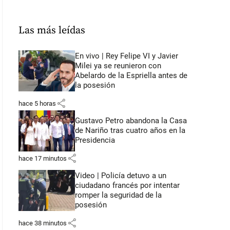
Las más leídas
En vivo | Rey Felipe VI y Javier
Milei ya se reunieron con
Abelardo de la Espriella antes de
la posesión
share
hace 5 horas
Gustavo Petro abandona la Casa
de Nariño tras cuatro años en la
Presidencia
share
hace 17 minutos
Video | Policía detuvo a un
ciudadano francés por intentar
romper la seguridad de la
posesión
share
hace 38 minutos