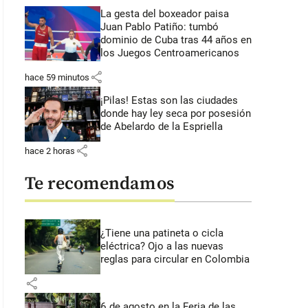
La gesta del boxeador paisa
Juan Pablo Patiño: tumbó
dominio de Cuba tras 44 años en
los Juegos Centroamericanos
share
hace 59 minutos
¡Pilas! Estas son las ciudades
donde hay ley seca por posesión
de Abelardo de la Espriella
share
hace 2 horas
Te recomendamos
¿Tiene una patineta o cicla
eléctrica? Ojo a las nuevas
reglas para circular en Colombia
share
6 de agosto en la Feria de las