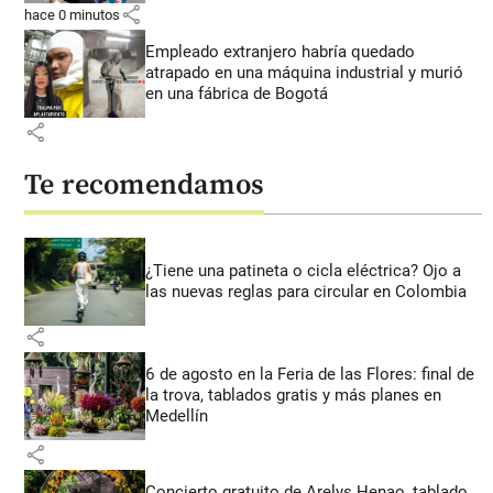
share
hace 0 minutos
Empleado extranjero habría quedado
atrapado en una máquina industrial y murió
en una fábrica de Bogotá
share
Te recomendamos
¿Tiene una patineta o cicla eléctrica? Ojo a
las nuevas reglas para circular en Colombia
share
6 de agosto en la Feria de las Flores: final de
la trova, tablados gratis y más planes en
Medellín
share
Concierto gratuito de Arelys Henao, tablado