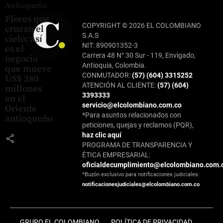
Antioqueño
Flores que
COPYRIGHT © 2026 EL COLOMBIANO
cruzan el
S.A.S
cielo: así
NIT: 890901352-3
es el
Carrera 48 N° 30 Sur - 119, Envigado,
negocio
Antioquia, Colombia.
que mueve
CONMUTADOR:
(57) (604) 3315252
US$ 380
ATENCIÓN AL CLIENTE:
(57) (604)
millones
3393333
en el
servicio@elcolombiano.com.co
Oriente
*Para asuntos relacionados con
antioqueño
peticiones, quejas y reclamos (PQR),
haz clic aquí
share
PROGRAMA DE TRANSPARENCIA Y
ÉTICA EMPRESARIAL:
oficialdecumplimiento@elcolombiano.com.
*Buzón exclusivo para notificaciones judiciales:
notificacionesjudiciales@elcolombiano.com.co
GRUPO EL COLOMBIANO
POLÍTICA DE PRIVACIDAD