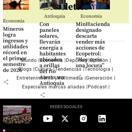
newsletter
Antioquia
Economía
Economía
Con
MinHacienda
Mineros
paneles
designado
logra
solares,
descarta
ingresos y
llevarán
vender más
utilidades
energía a
acciones de
récord en
habitantes
Ecopetrol:
el primer
ubicados
“Hoy sería
Mundo
Economía
Deportes
Opinión
semestre
a orillas
una locura”
Blogs
Cultura
Tendencias
Tecnología
de 2026
del río
share
Atrato, en
Entretenimiento
Multimedia
Generación
share
Antioquia
Especiales marcas aliadas
Pódcast
share
REDES SOCIALES
Oriente