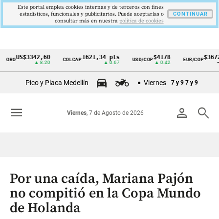
Este portal emplea cookies internas y de terceros con fines
estadísticos, funcionales y publicitarios. Puede aceptarlas o
CONTINUAR
consultar más en nuestra
politica de cookies
US$3342,60
1621,34 pts
$4178
$3672
ORO
COLCAP
USD/COP
EUR/COP
Cintillo
▲ 8.20
▲ 0.67
▲ 0.42
—
de
Pico y Placa Medellín
Viernes
7 y 9
7 y 9
indicadores
económicos
menu
person
search
Viernes
, 7 de Agosto de 2026
Colombia
Por una caída, Mariana Pajón
no compitió en la Copa Mundo
de Holanda