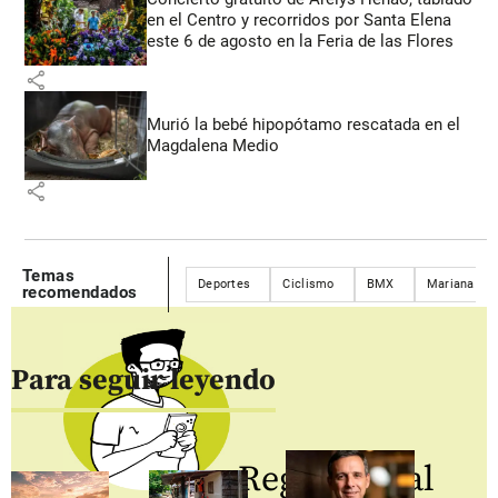
en el Centro y recorridos por Santa Elena
este 6 de agosto en la Feria de las Flores
share
Murió la bebé hipopótamo rescatada en el
Magdalena Medio
share
Temas
Deportes
Ciclismo
BMX
Mariana Paj
recomendados
Para seguir leyendo
Regístrate al