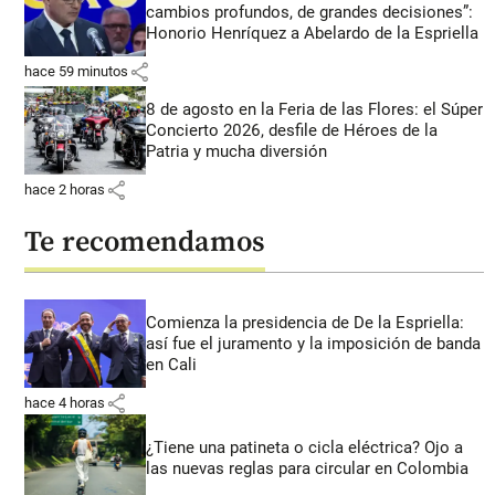
cambios profundos, de grandes decisiones”:
Honorio Henríquez a Abelardo de la Espriella
share
hace 59 minutos
8 de agosto en la Feria de las Flores: el Súper
Concierto 2026, desfile de Héroes de la
Patria y mucha diversión
share
hace 2 horas
Te recomendamos
Comienza la presidencia de De la Espriella:
así fue el juramento y la imposición de banda
en Cali
share
hace 4 horas
¿Tiene una patineta o cicla eléctrica? Ojo a
las nuevas reglas para circular en Colombia