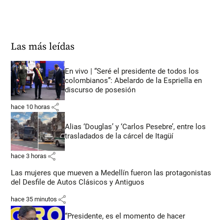
Las más leídas
En vivo | “Seré el presidente de todos los
colombianos”: Abelardo de la Espriella en
discurso de posesión
share
hace 10 horas
Alias ‘Douglas’ y ‘Carlos Pesebre’, entre los
trasladados de la cárcel de Itagüí
share
hace 3 horas
Las mujeres que mueven a Medellín fueron las protagonistas
del Desfile de Autos Clásicos y Antiguos
share
hace 35 minutos
“Presidente, es el momento de hacer