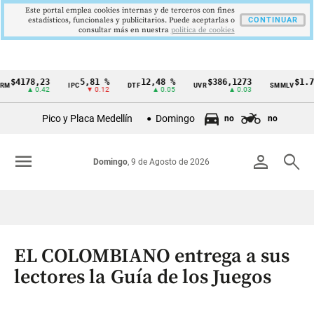
Este portal emplea cookies internas y de terceros con fines
estadísticos, funcionales y publicitarios. Puede aceptarlas o
CONTINUAR
consultar más en nuestra
politica de cookies
178,23
5,81 %
12,48 %
$386,1273
$1.750.9
IPC
DTF
UVR
SMMLV
Cintillo
▲ 0.42
▼ 0.12
▲ 0.05
▲ 0.03
de
Pico y Placa Medellín
Domingo
no
no
indicadores
económicos
menu
person
search
Domingo
, 9 de Agosto de 2026
Colombia
EL COLOMBIANO entrega a sus
lectores la Guía de los Juegos