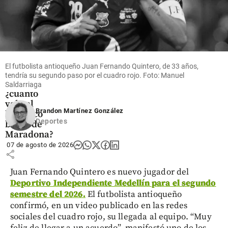
Fútbol
La pelota
de la
‘Mano de
El futbolista antioqueño Juan Fernando Quintero, de 33 años,
Dios’ sale a
tendría su segundo paso por el cuadro rojo. Foto: Manuel
subasta:
Saldarriaga
¿cuánto
vale el
Brandon Martínez González
histórico
Deportes
balón de
Maradona?
07 de agosto de 2026
share
Juan Fernando Quintero es nuevo jugador del
Deportivo Independiente Medellín para el segundo
semestre del 2026.
El futbolista antioqueño
confirmó, en un video publicado en las redes
sociales del cuadro rojo, su llegada al equipo. “Muy