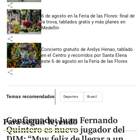
share
6 de agosto en la Feria de las Flores: final de
la trova, tablados gratis y más planes en
Medellín
share
Concierto gratuito de Arelys Henao, tablado
en el Centro y recorridos por Santa Elena
este 6 de agosto en la Feria de las Flores
share
Temas recomendados
Deportes
Brasil
Confirmado: Juan Fernando
Para seguir leyendo
Quintero es nuevo jugador del
DIM: “Muy feliz de llegar a un