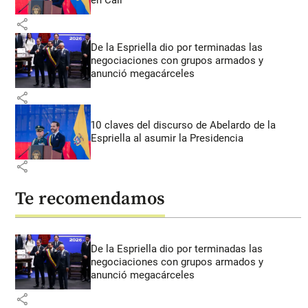
share
De la Espriella dio por terminadas las
negociaciones con grupos armados y
anunció megacárceles
share
10 claves del discurso de Abelardo de la
Espriella al asumir la Presidencia
share
Te recomendamos
De la Espriella dio por terminadas las
negociaciones con grupos armados y
anunció megacárceles
share