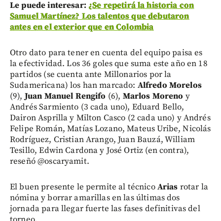
Le puede interesar:
¿Se repetirá la historia con
Samuel Martínez? Los talentos que debutaron
antes en el exterior que en Colombia
Otro dato para tener en cuenta del equipo paisa es
la efectividad. Los 36 goles que suma este año en 18
partidos (se cuenta ante Millonarios por la
Sudamericana) los han marcado:
Alfredo Morelos
(9),
Juan Manuel Rengifo
(6),
Marlos Moreno
y
Andrés Sarmiento (3 cada uno), Eduard Bello,
Dairon Asprilla y Milton Casco (2 cada uno) y Andrés
Felipe Román, Matías Lozano, Mateus Uribe, Nicolás
Rodríguez, Cristian Arango, Juan Bauzá, William
Tesillo, Edwin Cardona y José Ortiz (en contra),
reseñó @oscaryamit.
El buen presente le permite al técnico
Arias
rotar la
nómina y borrar amarillas en las últimas dos
jornada para llegar fuerte las fases definitivas del
torneo.