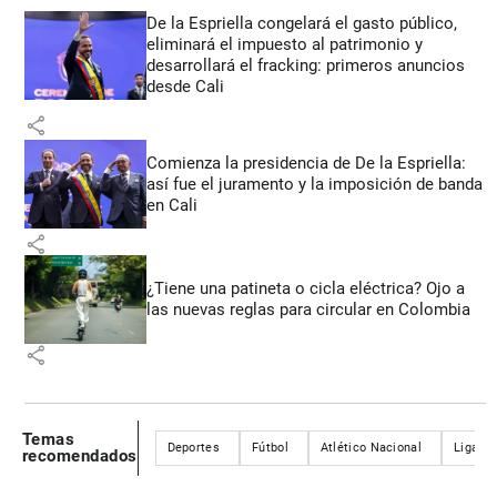
De la Espriella congelará el gasto público,
eliminará el impuesto al patrimonio y
desarrollará el fracking: primeros anuncios
desde Cali
share
Comienza la presidencia de De la Espriella:
así fue el juramento y la imposición de banda
en Cali
share
¿Tiene una patineta o cicla eléctrica? Ojo a
las nuevas reglas para circular en Colombia
share
Temas
Deportes
Fútbol
Atlético Nacional
Liga Be
recomendados