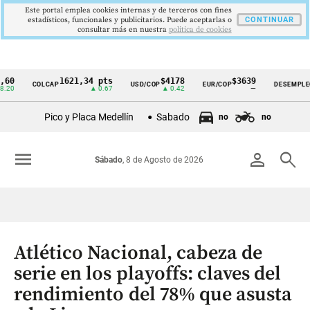
Este portal emplea cookies internas y de terceros con fines
estadísticos, funcionales y publicitarios. Puede aceptarlas o
CONTINUAR
consultar más en nuestra
politica de cookies
1621,34 pts
$4178
$3639
9,9 
COLCAP
USD/COP
EUR/COP
DESEMPLEO
Cintillo
▲ 0.67
▲ 0.42
—
▼ 0.3
de
Pico y Placa Medellín
Sabado
no
no
indicadores
económicos
menu
person
search
Sábado
, 8 de Agosto de 2026
Colombia
Atlético Nacional, cabeza de
serie en los playoffs: claves del
rendimiento del 78% que asusta