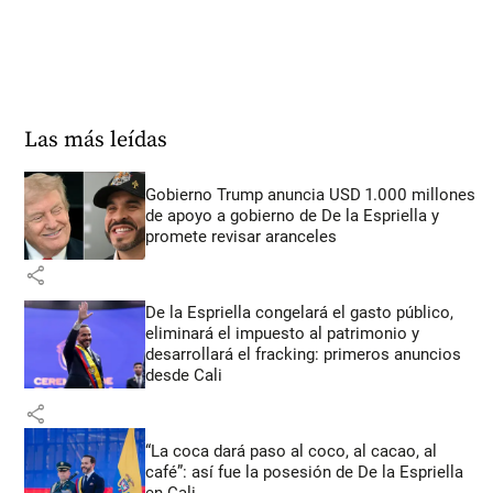
Las más leídas
Gobierno Trump anuncia USD 1.000 millones
de apoyo a gobierno de De la Espriella y
promete revisar aranceles
share
De la Espriella congelará el gasto público,
eliminará el impuesto al patrimonio y
desarrollará el fracking: primeros anuncios
desde Cali
share
“La coca dará paso al coco, al cacao, al
café”: así fue la posesión de De la Espriella
en Cali