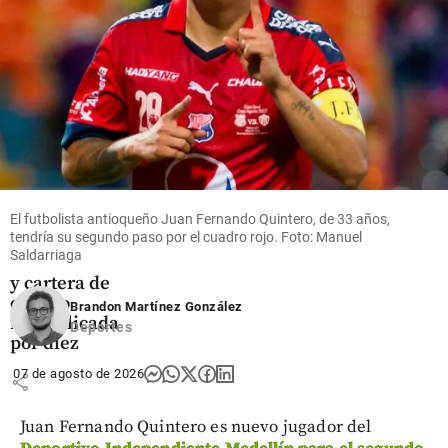
share
Tecnología
Nequi revela
su estrategia
El futbolista antioqueño Juan Fernando Quintero, de 33 años,
con IA: 80%
tendría su segundo paso por el cuadro rojo. Foto: Manuel
de atención
Saldarriaga
automatizada
y cartera de
crédito
Brandon Martínez González
multiplicada
Deportes
por diez
07 de agosto de 2026
share
Juan Fernando Quintero es nuevo jugador del