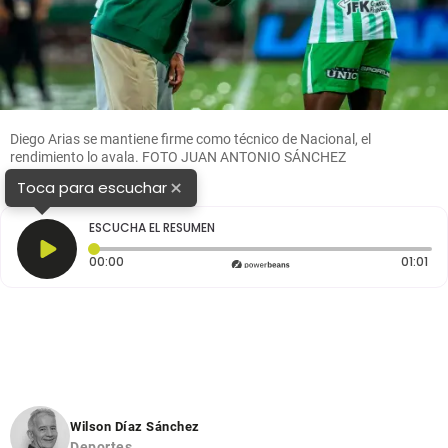
Diego Arias se mantiene firme como técnico de Nacional, el
rendimiento lo avala. FOTO JUAN ANTONIO SÁNCHEZ
×
Toca para escuchar
ESCUCHA EL RESUMEN
Tiempo transcurrido: 0 segundos
Dur
00:00
01:01
Wilson Díaz Sánchez
Deportes