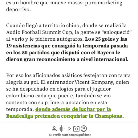
es un hombre que mueve masas: puro marketing
deportivo.
Cuando llegó a territorio chino, donde se realizó la
Audio Football Summit Cup, la gente se “enloqueció”
al verlo y le pidieron autógrafos.
Los 25 goles y las
19 asistencias que consiguió la temporada pasada
en los 50 partidos que disputó con el Bayern le
dieron gran reconocimiento a nivel internacional.
Por eso los aficionados asiáticos festejaron con tanta
alegría su gol. El entrenador Vicent Kompany, quien
se ha despachado en elogios para el jugador
colombiano cada que puede, también se vio
contento con su primera anotación en esta
temporada,
donde además de luchar por la
Bundesliga pretenden conquistar la Champions.
person
graphic_eq
play_arrow
photo_camera
account_circle
Mi Perfil
Pódcast
Reportajes gráficos
Videos
Suscríbete