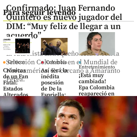
Confirmado: Juan Fernando
Para seguir leyendo
Quintero es nuevo jugador del
DIM: “Muy feliz de llegar a un
acuerdo”
El futbolista antioqueño estuvo con la
Selección Colombia en el Mundial de
Críticos
Colombia
Entretenimiento
Norteamérica. Es cercano a Amaranto
Crónicas
Así será la
¡Está muy
de un Fan
inédita
Perea.
cambiada!
Fatal:
posesión
Epa Colombia
Estados
de De la
reapareció en
Alterados
Espriella:
redes y
decide
su primer
parece otra
volver a
discurso
escucharse
será
share
desde un
share
cantón
militar