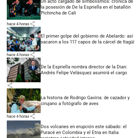
Un acto cargado de simbolismos: crónica de
la posesión de De la Espriella en el batallón
Pichincha de Cali
share
hace 4 horas
El primer golpe del gobierno de Abelardo: así
sacaron a los 117 capos de la cárcel de Itagüí
share
hace 4 horas
De la Espriella nombra director de la Dian:
Andrés Felipe Velásquez asumirá el cargo
share
La historia de Rodrigo Gaviria: de cazador y
cirujano a fotógrafo de aves
share
hace 4 horas
Dos volcanes en erupción este sábado: el
Puracé en Colombia y el Etna en Italia