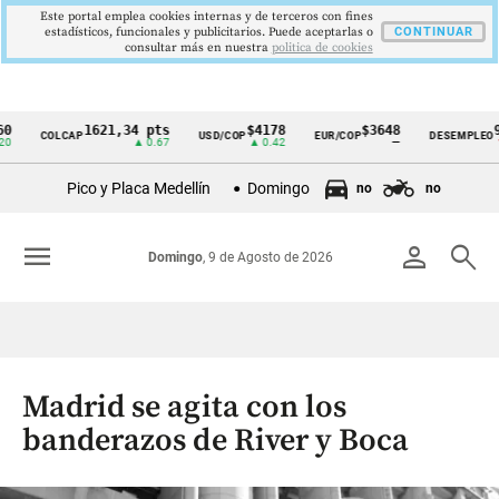
Este portal emplea cookies internas y de terceros con fines
estadísticos, funcionales y publicitarios. Puede aceptarlas o
CONTINUAR
consultar más en nuestra
politica de cookies
1621,34 pts
$4178
$3648
9,9 %
COLCAP
USD/COP
EUR/COP
DESEMPLEO
Cintillo
▲ 0.67
▲ 0.42
—
▼ 0.30
de
Pico y Placa Medellín
Domingo
no
no
indicadores
económicos
menu
person
search
Domingo
, 9 de Agosto de 2026
Colombia
Madrid se agita con los
banderazos de River y Boca