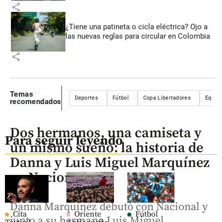
share
¿Tiene una patineta o cicla eléctrica? Ojo a
las nuevas reglas para circular en Colombia
share
Temas
Deportes
Fútbol
Copa Libertadores
Equipo
recomendados
Dos hermanos, una camiseta y
Para seguir leyendo
un mismo sueño: la historia de
Danna y Luis Miguel Marquínez
en Nacional
Danna Marquínez debutó con Nacional y
Cita
Oriente
Fútbol
junto a su hermano Luis Miguel