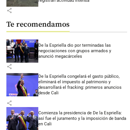
registran actividad intensa
share
Te recomendamos
De la Espriella dio por terminadas las
negociaciones con grupos armados y
anunció megacárceles
share
De la Espriella congelará el gasto público,
eliminará el impuesto al patrimonio y
desarrollará el fracking: primeros anuncios
desde Cali
share
Comienza la presidencia de De la Espriella:
así fue el juramento y la imposición de banda
en Cali