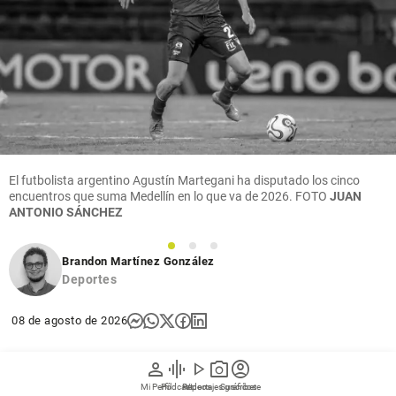
El futbolista argentino Agustín Martegani ha disputado los cinco
encuentros que suma Medellín en lo que va de 2026.
FOTO
JUAN
ANTONIO SÁNCHEZ
1
2
3
Brandon Martínez González
Deportes
08 de agosto de 2026
person
graphic_eq
play_arrow
photo_camera
account_circle
Agustín Martegani duró 512 días sin jugar un
partido oficial. El futbolista argentino estuvo un año
Mi Perfil
Pódcast
Reportajes gráficos
Videos
Suscríbete