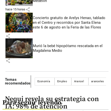
Medellín
share
hace 15 horas
Concierto gratuito de Arelys Henao, tablado
en el Centro y recorridos por Santa Elena
este 6 de agosto en la Feria de las Flores
share
Murió la bebé hipopótamo rescatada en el
Magdalena Medio
share
Temas
Economía
Empleo
Arancel
aranceles
recomendados
Nequi revela su estrategia con
Para seguir leyendo
IA: 98% de atención