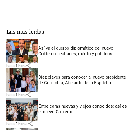
Las más leídas
Así va el cuerpo diplomático del nuevo
Gobierno: lealtades, mérito y políticos
share
hace 1 hora
Diez claves para conocer al nuevo presidente
de Colombia, Abelardo de la Espriella
share
hace 1 hora
Entre caras nuevas y viejos conocidos: así es
el nuevo Gobierno
share
hace 2 horas