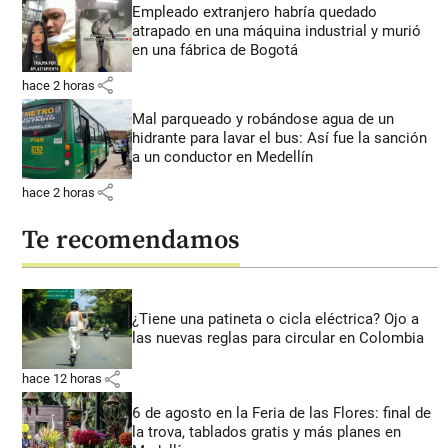
Empleado extranjero habría quedado
atrapado en una máquina industrial y murió
en una fábrica de Bogotá
share
hace 2 horas
Mal parqueado y robándose agua de un
hidrante para lavar el bus: Así fue la sanción
a un conductor en Medellín
share
hace 2 horas
Te recomendamos
¿Tiene una patineta o cicla eléctrica? Ojo a
las nuevas reglas para circular en Colombia
share
hace 12 horas
6 de agosto en la Feria de las Flores: final de
la trova, tablados gratis y más planes en