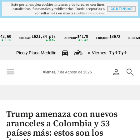
Este portal emplea cookies internas y de terceros con fines
estadísticos, funcionales y publicitarios. Puede aceptarlas o
CONTINUAR
consultar más en nuestra
politica de cookies
0
1621,34 pts
$4178
$3672
9
COLCAP
USD/COP
EUR/COP
DESEMPLEO
Cintillo
0
▲ 0.67
▲ 0.42
—
▼
de
Pico y Placa Medellín
Viernes
7 y 9
7 y 9
indicadores
económicos
menu
person
search
Viernes
, 7 de Agosto de 2026
Colombia
Trump amenaza con nuevos
aranceles a Colombia y 53
países más: estos son los