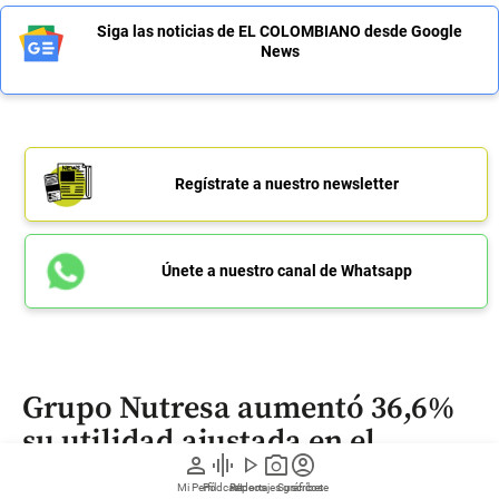
Siga las noticias de EL COLOMBIANO desde Google
News
Regístrate a nuestro newsletter
Únete a nuestro canal de Whatsapp
Grupo Nutresa aumentó 36,6%
su utilidad ajustada en el
person
graphic_eq
play_arrow
photo_camera
account_circle
primer semestre de 2026
Mi Perfil
Pódcast
Reportajes gráficos
Videos
Suscríbete