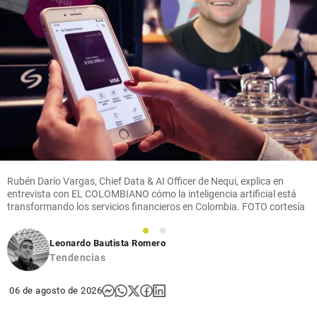
Deportes
De reina del salto
alto a dueña de las
vallas: María
Fernanda Murillo
hizo historia en
Centroamericanos
Rubén Darío Vargas, Chief Data & AI Officer de Nequi, explica en
entrevista con EL COLOMBIANO cómo la inteligencia artificial está
share
transformando los servicios financieros en Colombia. FOTO cortesía
1
2
Leonardo Bautista Romero
Tendencias
06 de agosto de 2026