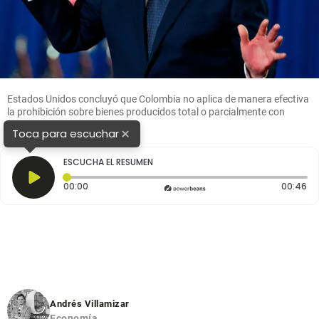
Estados Unidos concluyó que Colombia no aplica de manera efectiva
la prohibición sobre bienes producidos total o parcialmente con
trabajo forzoso. FOTO GETTY.
×
Toca para escuchar
ESCUCHA EL RESUMEN
Tiempo transcurrido: 0 segundos
Du
00:00
00:46
Andrés Villamizar
Economía