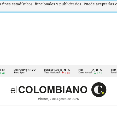
 fines estadísticos, funcionales y publicitarios. Puede aceptarlas
$3672
9,9 %
2,8 %
EUR/COP
DESEMPLEO
PIB
TRM
Euro Spot
Tasa Nacional
Crec. Anual
Tasa Rep. M
—
▼ 0.30
▲ 0.10
Viernes
, 7 de Agosto de 2026