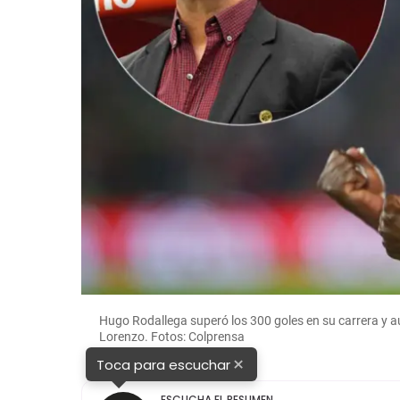
Hugo Rodallega superó los 300 goles en su carrera y 
Lorenzo. Fotos: Colprensa
×
Toca para escuchar
ESCUCHA EL RESUMEN