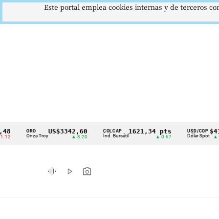
Este portal emplea cookies internas y de terceros con
US$3342,60
1621,34 pts
$4178
ORO
COLCAP
USD/COP
Cintillo
Onza Troy
Índ. Bursátil
Dólar Spot
▲ 8.20
▲ 0.67
▲ 0.42
de
indicadores
graphic_eq
play_arrow
photo_camera
económicos
Colombia