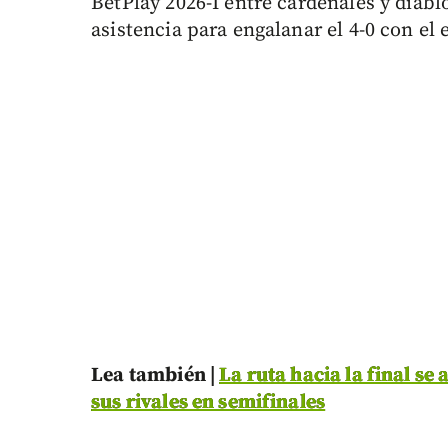
BetPlay 2026-I entre cardenales y diab
asistencia para engalanar el 4-0 con e
Lea también |
La ruta hacia la final se
sus rivales en semifinales